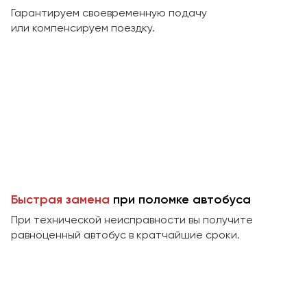
Макеевка
Гарантируем своевременную подачу
Махачкала
или компенсируем поездку.
Москва
Мурманск
Набережные Челны
Нижний Новгород
Нижний Тагил
Новокузнецк
Новороссийск
Новосибирск
Быстрая замена
при поломке автобуса
При технической неисправности вы получите
Омск
равноценный автобус в кратчайшие сроки.
Орёл
Оренбург
Пенза