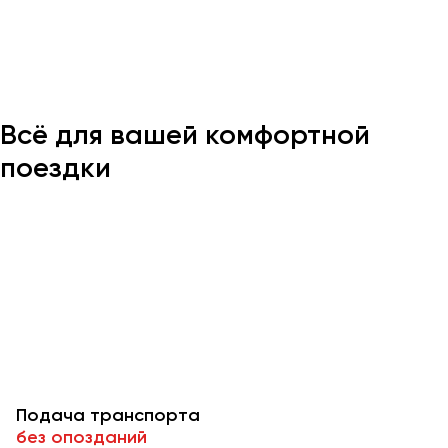
Казань
Калининград
Калуга
Всё для вашей комфортной
Кемерово
Керчь
поездки
Киров
Краснодар
Красноярск
Курган
Курск
Липецк
Луганск
Подача транспорта
Магнитогорск
без опозданий