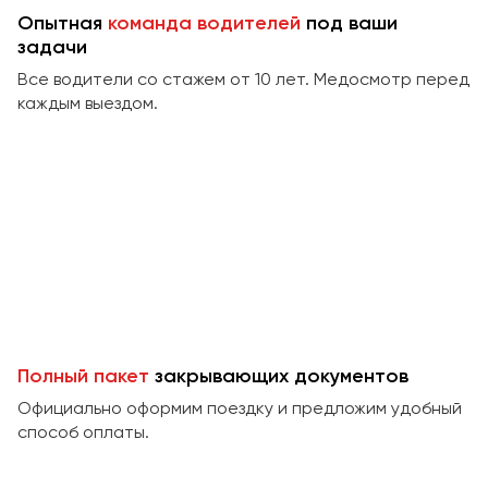
Сургут
Опытная
команда водителей
под ваши
задачи
Тверь
Все водители со стажем от 10 лет. Медосмотр перед
Тольятти
каждым выездом.
Томск
Тула
Тюмень
Улан-Удэ
Ульяновск
Уфа
Феодосия
Полный пакет
закрывающих документов
Официально оформим поездку и предложим удобный
Хабаровск
способ оплаты.
Чебоксары