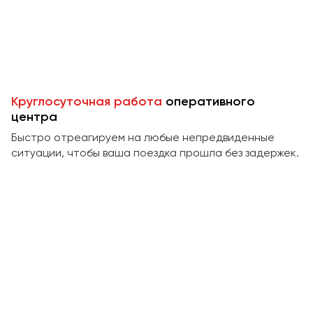
Пермь
Петрозаводск
Псков
Ростов-на-Дону
Круглосуточная работа
оперативного
Рязань
центра
Быстро отреагируем на любые непредвиденные
Самара
ситуации, чтобы ваша поездка прошла без задержек.
Санкт-Петербург
Саранск
Саратов
Севастополь
Симферополь
Смоленск
Сочи
Ставрополь