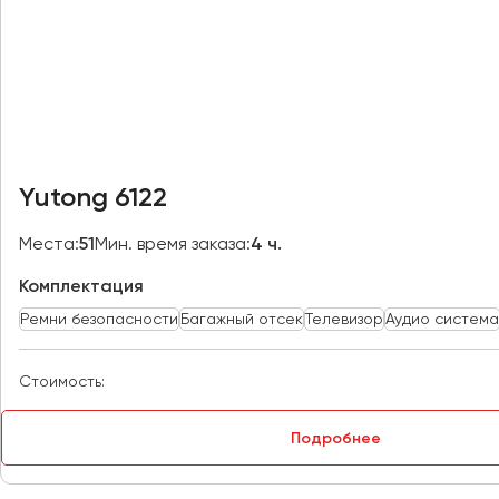
Казань
Калининград
Калуга
Кемерово
Керчь
Киров
Yutong 6122
Краснодар
Красноярск
Места:
51
Мин. время заказа:
4 ч.
Курган
Комплектация
Курск
Ремни безопасности
Багажный отсек
Телевизор
Аудио система
Липецк
Луганск
Стоимость:
Магнитогорск
Подробнее
Макеевка
Махачкала