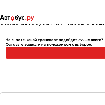
Главная
Автопарк
Заказать автобус
Автобус на 7 часов
Заказ автобуса на 7 часов с вод
Москва
Санкт-Пете
Не знаете, какой транспорт подойдет лучше всего?
Оставьте заявку, и мы поможем вам с выбором.
Архангельск
Астрахань
Барнаул
Белгород
Брянск
Великий Новгород