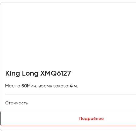
Москва
Мурманск
Набережные Челны
Нижний Новгород
Нижний Тагил
Новокузнецк
Новороссийск
King Long XMQ6127
Новосибирск
Места:
50
Мин. время заказа:
4 ч.
Омск
Орёл
Стоимость:
Оренбург
Подробнее
Пенза
Пермь