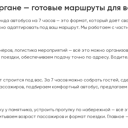
ургане — готовые маршруты для 
ренда автобуса на 7 часов — это формат, который даёт св
жно адаптировать под ваш маршрут. Мы работаем с частн
ёров, логистика мероприятий — всё это можно организова
поездки, обеспечиваем подачу точно по адресу. Водител
 строится под вас. За 7 часов можно собрать гостей, сде
пассажиров, подбираем комфортный автобус, предлагаем 
вку у памятника, устроить прогулку по набережной — всё 
итываем возраст пассажиров и формат поездки. Главное 