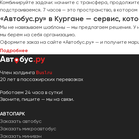
Комбинируйте задачи: начните с трансфера, продолжите
подстраиваемся. 7 часов — это пространство, в котором
«Автобус.ру» в Кургане — сервис, ко
Мы не навязываем шаблоны — мы предлагаем решения. У н
мы берём на себя организацию.
Оформите заказ на сайте «Автобус.ру» — и получите мар
Подробнее
Член холдинга
Bus1.ru
20 лет в пассажирских перевозках
Работаем 24 часа в сутки!
Звоните, пишите — мы на связи.
АВТОПАРК
Заказать автобус
Заказать микроавтобус
Заказать минивэн