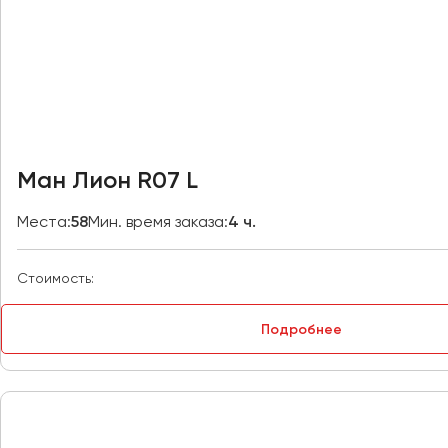
Владивосток
Владикавказ
Владимир
Волгоград
Волжский
Вологда
Воронеж
Ман Лион R07 L
Донецк
Места:
58
Мин. время заказа:
4 ч.
Евпатория
Стоимость:
Екатеринбург
Подробнее
Иваново
Ижевск
Иркутск