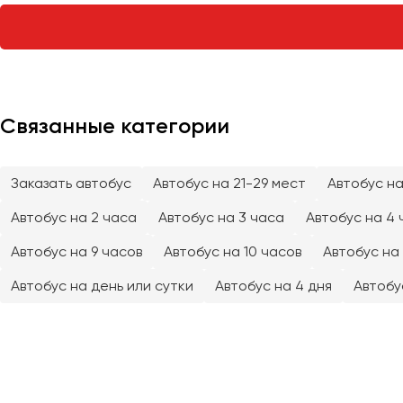
Тверь
Тольятти
Томск
Тула
Тюмень
Связанные категории
Улан-Удэ
Заказать автобус
Автобус на 21-29 мест
Автобус на
Ульяновск
Уфа
Автобус на 2 часа
Автобус на 3 часа
Автобус на 4 
Автобус на 9 часов
Автобус на 10 часов
Автобус на 
Феодосия
Автобус на день или сутки
Автобус на 4 дня
Автобу
Хабаровск
Чебоксары
Челябинск