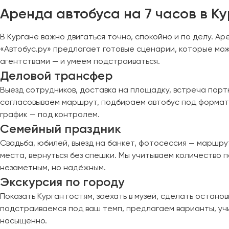
Череповец
Аренда автобуса на 7 часов в К
Чита
В Кургане важно двигаться точно, спокойно и по делу. А
Якутск
«Автобус.ру» предлагает готовые сценарии, которые мо
Ялта
агентствами — и умеем подстраиваться.
Ярославль
Деловой трансфер
Выезд сотрудников, доставка на площадку, встреча партн
согласовываем маршрут, подбираем автобус под формат 
график — под контролем.
Семейный праздник
Свадьба, юбилей, выезд на банкет, фотосессия — маршрут
места, вернуться без спешки. Мы учитываем количество 
незаметным, но надёжным.
Экскурсия по городу
Показать Курган гостям, заехать в музей, сделать остано
подстраиваемся под ваш темп, предлагаем варианты, уч
насыщенно.