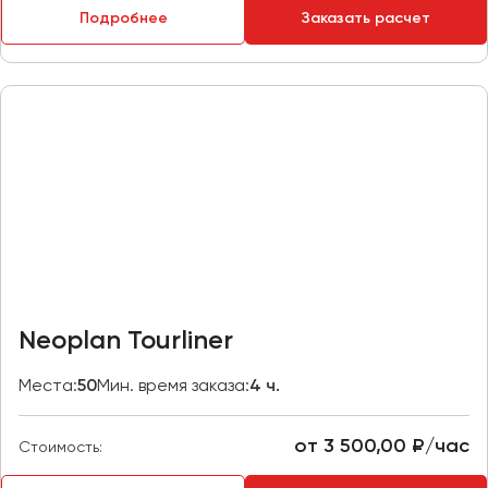
Подробнее
Заказать расчет
Пермь
Петрозаводск
Псков
Ростов-на-Дону
Рязань
Самара
Санкт-Петербург
Саранск
Саратов
Neoplan Tourliner
Севастополь
Симферополь
Места:
50
Мин. время заказа:
4 ч.
Смоленск
Сочи
от 3 500,00 ₽/час
Стоимость:
Ставрополь