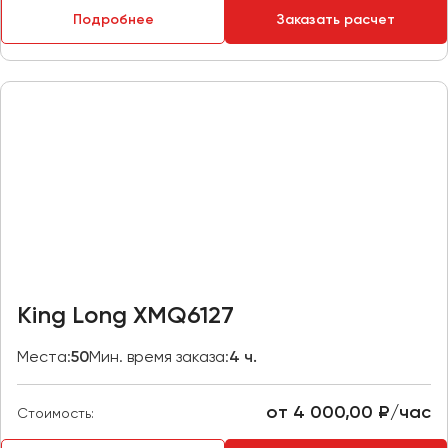
Макеевка
Подробнее
Заказать расчет
Махачкала
Москва
Мурманск
Набережные Челны
Нижний Новгород
Нижний Тагил
Новокузнецк
Новороссийск
Новосибирск
King Long XMQ6127
Омск
Места:
50
Мин. время заказа:
4 ч.
Орёл
Оренбург
от 4 000,00 ₽/час
Стоимость:
Пенза