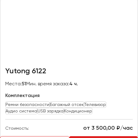
Казань
Калининград
Калуга
Кемерово
Керчь
Киров
Краснодар
Yutong 6122
Красноярск
Курган
Места:
51
Мин. время заказа:
4 ч.
Курск
Комплектация
Ремни безопасности
Багажный отсек
Телевизор
Липецк
Аудио система
USB зарядка
Кондиционер
Луганск
от 3 500,00 ₽/час
Стоимость:
Магнитогорск