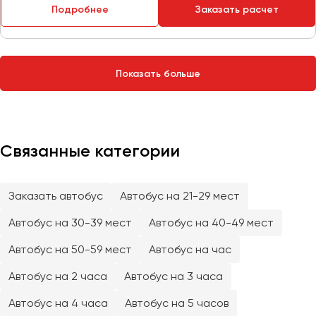
Сургут
Подробнее
Заказать расчет
Тверь
Тольятти
Показать больше
Томск
Тула
Тюмень
Связанные категории
Улан-Удэ
Ульяновск
Уфа
Заказать автобус
Автобус на 21-29 мест
Автобус на 30-39 мест
Автобус на 40-49 мест
Феодосия
Автобус на 50-59 мест
Автобус на час
Хабаровск
Автобус на 2 часа
Автобус на 3 часа
Автобус на 4 часа
Автобус на 5 часов
Чебоксары