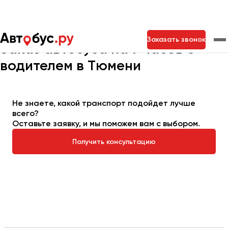
Главная
Автопарк
Заказать автобус
Автобус на 7 часов
Заказать звонок
Заказ автобуса на 7 часов с
водителем в Тюмени
Москва
Санкт-Петербург
Новосибирск
Екатеринбург
Самара
Казань
Тольятти
Не знаете, какой транспорт подойдет лучше
всего?
Оставьте заявку, и мы поможем вам с выбором.
Архангельск
Получить консультацию
Астрахань
Барнаул
Белгород
Брянск