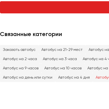
Тверь
Тольятти
Томск
Тула
Тюмень
Связанные категории
Улан-Удэ
Заказать автобус
Автобус на 21-29 мест
Автобус на
Ульяновск
Уфа
Автобус на 2 часа
Автобус на 3 часа
Автобус на 4 
Автобус на 9 часов
Автобус на 10 часов
Автобус на 
Феодосия
Автобус на день или сутки
Автобус на 4 дня
Автобу
Хабаровск
Чебоксары
Челябинск