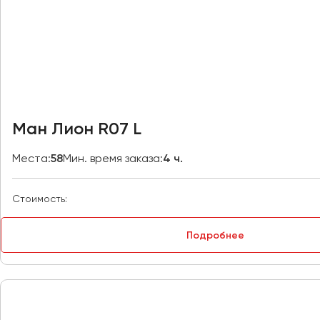
Владивосток
Владикавказ
Владимир
Волгоград
Волжский
Вологда
Воронеж
Ман Лион R07 L
Донецк
Места:
58
Мин. время заказа:
4 ч.
Евпатория
Стоимость:
Екатеринбург
Подробнее
Иваново
Ижевск
Иркутск