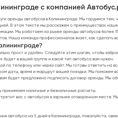
лининграде с компанией Автобус.
луги аренды автобусов в Калининграде. Мы гордимся тем
дней. В этом тексте мы расскажем о преимуществах наше
мации. Мы работаем на рынке аренды автобусов более 15
тов. Наша команда профессионалов знает, как сделать в
Калининграде?
льно прост и удобен. Следуйте этим шагам, чтобы заброн
к будет в вашей группе и какой тип автобуса вам нужен.
дой по телефону или через сайт. Мы готовы ответить на в
ром даты, время и маршрут вашей поездки. Мы поможем в
й вам будет предложено подписать договор аренды. Мы о
Мы принимаем наличные и безналичные расчеты.
встретит вас с автобусом в заранее оговоренном месте. 
я автобуса на 5 дней в Калининграде, пожалуйста, свяж