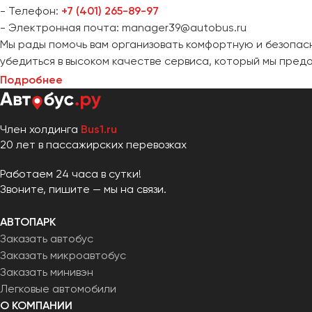
- Телефон:
+7 (401) 265-89-97
- Электронная почта: manager39@autobus.ru
Мы рады помочь вам организовать комфортную и безопасн
убедиться в высоком качестве сервиса, который мы пред
Подробнее
Член холдинга
Bus1.ru
20 лет в пассажирских перевозках
Работаем 24 часа в сутки!
Звоните, пишите — мы на связи.
АВТОПАРК
Заказать автобус
Заказать микроавтобус
Заказать минивэн
Легковые автомобили
О КОМПАНИИ