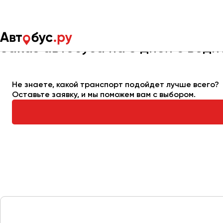
Главная
Автопарк
Заказать автобус
Автобус на 5 дней
Заказ автобуса на 5 дней с вод
Москва
Санкт-Пете
Не знаете, какой транспорт подойдет лучше всего?
Оставьте заявку, и мы поможем вам с выбором.
Архангельск
Астрахань
Барнаул
Белгород
Брянск
Великий Новгород