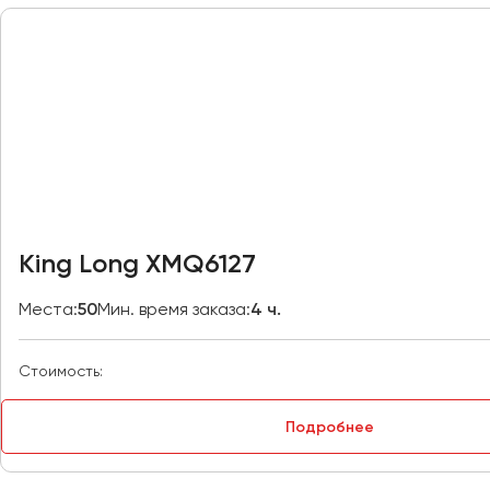
Москва
Мурманск
Набережные Челны
Нижний Новгород
Нижний Тагил
Новокузнецк
Новороссийск
King Long XMQ6127
Новосибирск
Места:
50
Мин. время заказа:
4 ч.
Омск
Орёл
Стоимость:
Оренбург
Подробнее
Пенза
Пермь