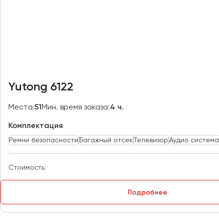
Казань
Калининград
Калуга
Кемерово
Керчь
Киров
Yutong 6122
Краснодар
Красноярск
Места:
51
Мин. время заказа:
4 ч.
Курган
Комплектация
Курск
Ремни безопасности
Багажный отсек
Телевизор
Аудио система
Липецк
Луганск
Стоимость:
Магнитогорск
Подробнее
Макеевка
Махачкала