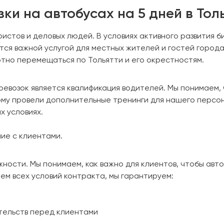
и на автобусах на 5 дней в Тол
истов и деловых людей. В условиях активного развития б
тся важной услугой для местных жителей и гостей город
ртно перемещаться по Тольятти и его окрестностям.
евозок является квалификация водителей. Мы понимаем, 
тому провели дополнительные тренинги для нашего персо
х условиях.
ие с клиентами.
ости. Мы понимаем, как важно для клиентов, чтобы авто
ем всех условий контракта, мы гарантируем:
ательств перед клиентами