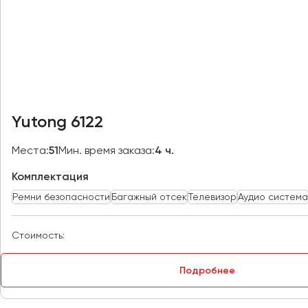
Казань
Калининград
Калуга
Кемерово
Керчь
Киров
Yutong 6122
Краснодар
Красноярск
Места:
51
Мин. время заказа:
4 ч.
Курган
Комплектация
Курск
Ремни безопасности
Багажный отсек
Телевизор
Аудио система
Липецк
Луганск
Стоимость:
Магнитогорск
Подробнее
Макеевка
Махачкала