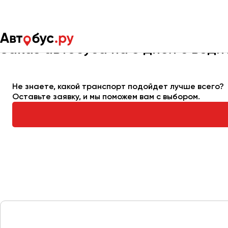
Главная
Автопарк
Заказать автобус
Автобус на 5 дней
Заказ автобуса на 5 дней с води
Москва
Санкт-Пете
Не знаете, какой транспорт подойдет лучше всего?
Оставьте заявку, и мы поможем вам с выбором.
Архангельск
Астрахань
Барнаул
Белгород
Брянск
Великий Новгород