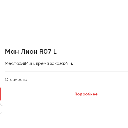
Владивосток
Владикавказ
Владимир
Волгоград
Волжский
Вологда
Воронеж
Ман Лион R07 L
Донецк
Места:
58
Мин. время заказа:
4 ч.
Евпатория
Стоимость:
Екатеринбург
Подробнее
Иваново
Ижевск
Иркутск