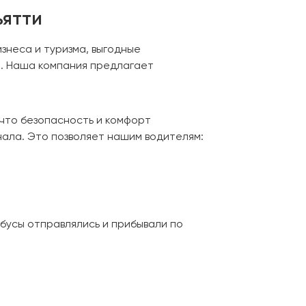
ьятти
изнеса и туризма, выгодные
а. Наша компания предлагает
что безопасность и комфорт
нала. Это позволяет нашим водителям:
бусы отправлялись и прибывали по