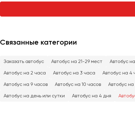
Тверь
Тольятти
Томск
Тула
Тюмень
Связанные категории
Улан-Удэ
Заказать автобус
Автобус на 21-29 мест
Автобус на
Ульяновск
Уфа
Автобус на 2 часа
Автобус на 3 часа
Автобус на 4 
Автобус на 9 часов
Автобус на 10 часов
Автобус на 
Феодосия
Автобус на день или сутки
Автобус на 4 дня
Автобу
Хабаровск
Чебоксары
Челябинск