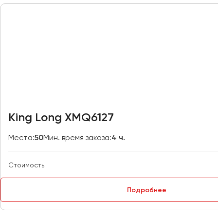
Москва
Мурманск
Набережные Челны
Нижний Новгород
Нижний Тагил
Новокузнецк
Новороссийск
King Long XMQ6127
Новосибирск
Места:
50
Мин. время заказа:
4 ч.
Омск
Орёл
Стоимость:
Оренбург
Подробнее
Пенза
Пермь