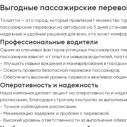
Череповец
Выгодные пассажирские перевозк
Чита
Тольятти — это город, который привлекает множество тур
Якутск
пассажирские перевозки на автобусах на 5 дней становя
Ялта
надежные и удобные решения для всех, кто хочет комфо
Ярославль
Профессиональные водители
Одним из ключевых факторов успешных пассажирских пер
пассажиров зависят от опыта и навыков водителей, поэ
- Улучшить навыки вождения и маневрирования в городски
- Освоить правила безопасной перевозки пассажиров.
- Обеспечить высокий уровень сервиса и вежливое общен
Оперативность и надежность
Наша компания делает акцент на оперативности и надежн
расписанию. Благодаря строгому контролю за выполнени
- Точное соблюдение расписания.
- Минимизацию задержек и проблем с перевозкой.
- Высокий уровень ответственности за выполнение обяз