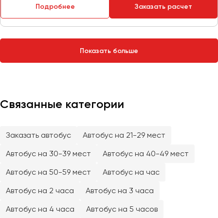
Сургут
Подробнее
Заказать расчет
Тверь
Тольятти
Показать больше
Томск
Тула
Тюмень
Связанные категории
Улан-Удэ
Ульяновск
Уфа
Заказать автобус
Автобус на 21-29 мест
Автобус на 30-39 мест
Автобус на 40-49 мест
Феодосия
Автобус на 50-59 мест
Автобус на час
Хабаровск
Автобус на 2 часа
Автобус на 3 часа
Автобус на 4 часа
Автобус на 5 часов
Чебоксары