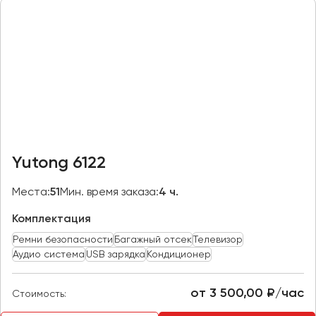
Казань
Калининград
Калуга
Кемерово
Керчь
Киров
Краснодар
Yutong 6122
Красноярск
Курган
Места:
51
Мин. время заказа:
4 ч.
Курск
Комплектация
Ремни безопасности
Багажный отсек
Телевизор
Липецк
Аудио система
USB зарядка
Кондиционер
Луганск
от 3 500,00 ₽/час
Стоимость:
Магнитогорск