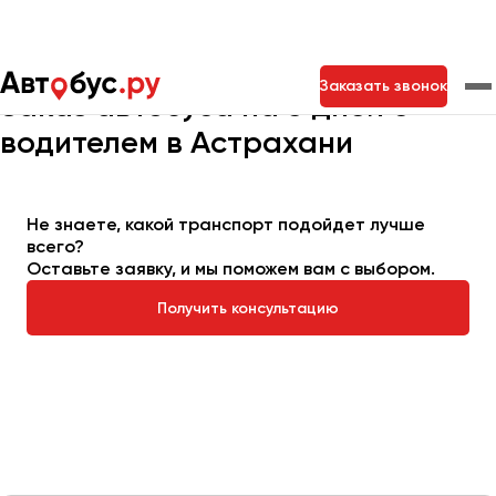
Главная
Автопарк
Заказать автобус
Автобус на 5 дней
Заказать звонок
Заказ автобуса на 5 дней с
водителем в Астрахани
Москва
Санкт-Петербург
Новосибирск
Екатеринбург
Самара
Казань
Тольятти
Не знаете, какой транспорт подойдет лучше
всего?
Оставьте заявку, и мы поможем вам с выбором.
Архангельск
Получить консультацию
Астрахань
Барнаул
Белгород
Брянск