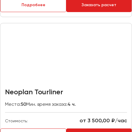
Подробнее
Заказать расчет
Пермь
Петрозаводск
Псков
Ростов-на-Дону
Рязань
Самара
Санкт-Петербург
Саранск
Саратов
Neoplan Tourliner
Севастополь
Симферополь
Места:
50
Мин. время заказа:
4 ч.
Смоленск
Сочи
от 3 500,00 ₽/час
Стоимость:
Ставрополь