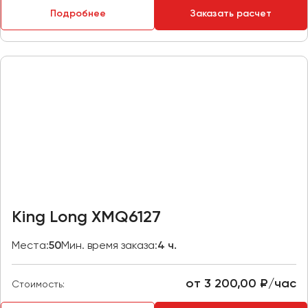
Макеевка
Подробнее
Заказать расчет
Махачкала
Москва
Мурманск
Набережные Челны
Нижний Новгород
Нижний Тагил
Новокузнецк
Новороссийск
Новосибирск
King Long XMQ6127
Омск
Места:
50
Мин. время заказа:
4 ч.
Орёл
Оренбург
от 3 200,00 ₽/час
Стоимость:
Пенза