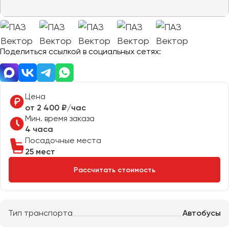
Отправить заявку
Великий Новгород
Отправить заявку
Владивосток
Нажимая на кнопку, вы соглашаетесь с
политикой
Владикавказ
конфиденциальности
Нажимая на кнопку, вы соглашаетесь с
политикой
конфиденциальности
Владимир
Поделиться ссылкой в социальных сетях:
Волгоград
Волжский
Вологда
Цена
Воронеж
от 2 400 ₽/час
Мин. время заказа
4 часа
Донецк
Посадочные места
25 мест
Евпатория
Рассчитать стоимость
Екатеринбург
Иваново
Тип транспорта
Автобусы
Ижевск
Иркутск