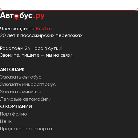
Челябинск
Череповец
Чита
Член холдинга
Bus1.ru
20 лет в пассажирских перевозках
Якутск
Ялта
Работаем 24 часа в сутки!
Ярославль
Звоните, пишите — мы на связи.
АВТОПАРК
Заказать автобус
Заказать микроавтобус
Заказать минивэн
Легковые автомобили
О КОМПАНИИ
Портфолио
Цены
Продажа транспорта