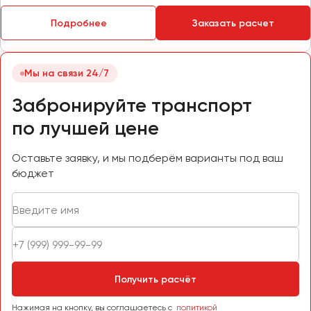
Пермь
Подробнее
Заказать расчет
Петрозаводск
Псков
Мы на связи 24/7
Ростов-на-Дону
Забронируйте транспорт
Рязань
по лучшей цене
Самара
Оставьте заявку, и мы подберём варианты под ваш
Санкт-Петербург
бюджет
Саранск
Саратов
Севастополь
Симферополь
Смоленск
Сочи
Получить расчёт
Ставрополь
Нажимая на кнопку, вы соглашаетесь с
политикой