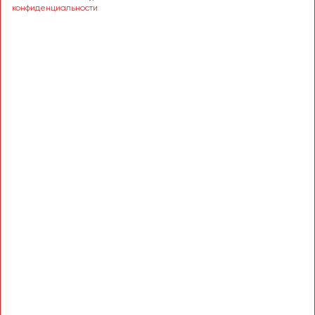
Сургут
конфиденциальности
Тверь
Тольятти
Томск
Тула
Тюмень
Улан-Удэ
Ульяновск
Уфа
Феодосия
Хабаровск
Чебоксары