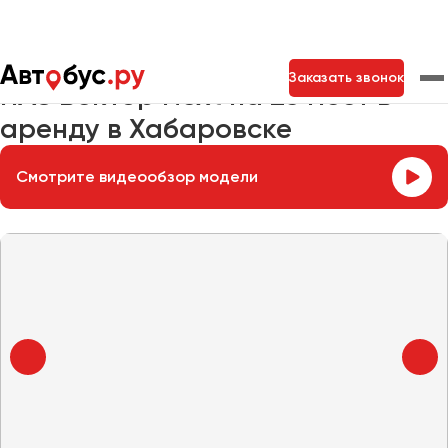
Главная
Автопарк
Заказать автобус
Vektor 7,6
Заказать звонок
ПАЗ Вектор Next на 25 мест в
аренду в Хабаровске
Москва
Санкт-Петербург
Новосибирск
Смотрите видеообзор модели
Екатеринбург
Самара
Казань
Тольятти
Архангельск
Астрахань
Барнаул
Белгород
Брянск