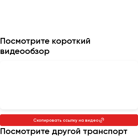
Казань
Калининград
Калуга
Посмотрите короткий
Кемерово
видеообзор
Керчь
Киров
Краснодар
Красноярск
Курган
Курск
Липецк
Луганск
Скопировать ссылку на видео
Посмотрите другой транспорт
Магнитогорск