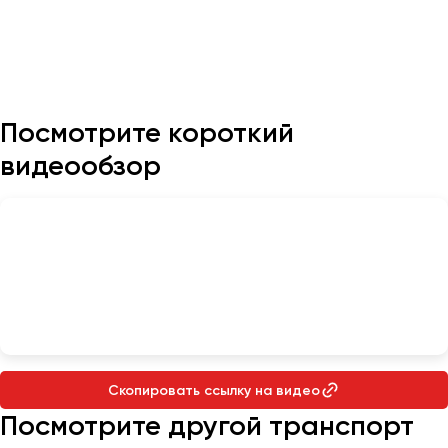
Казань
Калининград
Калуга
Посмотрите короткий
Кемерово
видеообзор
Керчь
Киров
Краснодар
Красноярск
Курган
Курск
Липецк
Луганск
Скопировать ссылку на видео
Посмотрите другой транспорт
Магнитогорск