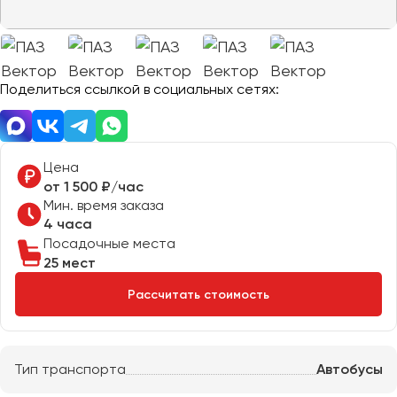
Отправить заявку
Великий Новгород
Отправить заявку
Владивосток
Нажимая на кнопку, вы соглашаетесь с
политикой
Владикавказ
конфиденциальности
Нажимая на кнопку, вы соглашаетесь с
политикой
конфиденциальности
Владимир
Поделиться ссылкой в социальных сетях:
Волгоград
Волжский
Вологда
Цена
Воронеж
от 1 500 ₽/час
Мин. время заказа
4 часа
Донецк
Посадочные места
25 мест
Евпатория
Рассчитать стоимость
Екатеринбург
Иваново
Тип транспорта
Автобусы
Ижевск
Иркутск