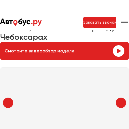
Главная
Автопарк
Заказать автобус
Vektor 7,6
Заказать звонок
Vektor 7,6 на 25 мест в аренду в
Чебоксарах
Москва
Санкт-Петербург
Новосибирск
Смотрите видеообзор модели
Екатеринбург
Самара
Казань
Тольятти
Архангельск
Астрахань
Барнаул
Белгород
Брянск