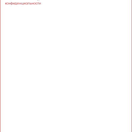
Сургут
конфиденциальности
Тверь
Тольятти
Томск
Тула
Тюмень
Улан-Удэ
Ульяновск
Уфа
Феодосия
Хабаровск
Чебоксары