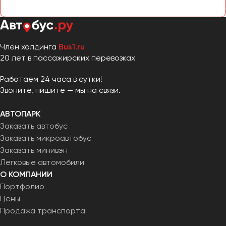
Челябинск
Череповец
Чита
Член холдинга
Bus1.ru
20 лет в пассажирских перевозках
Якутск
Ялта
Работаем 24 часа в сутки!
Ярославль
Звоните, пишите — мы на связи.
АВТОПАРК
Заказать автобус
Заказать микроавтобус
Заказать минивэн
Легковые автомобили
О КОМПАНИИ
Портфолио
Цены
Продажа транспорта