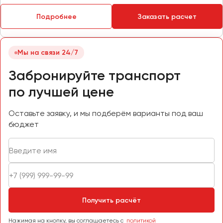
Пермь
Подробнее
Заказать расчет
Петрозаводск
Псков
Мы на связи 24/7
Ростов-на-Дону
Забронируйте транспорт
Рязань
по лучшей цене
Самара
Оставьте заявку, и мы подберём варианты под ваш
Санкт-Петербург
бюджет
Саранск
Саратов
Севастополь
Симферополь
Смоленск
Сочи
Получить расчёт
Ставрополь
Нажимая на кнопку, вы соглашаетесь с
политикой