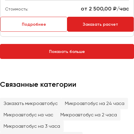
Сургут
от 2 500,00 ₽/час
Стоимость:
Тверь
Подробнее
Заказать расчет
Тольятти
Томск
Тула
Тюмень
Показать больше
Улан-Удэ
Ульяновск
Уфа
Связанные категории
Феодосия
Заказать микроавтобус
Микроавтобус на 24 часа
Хабаровск
Микроавтобус на час
Микроавтобус на 2 часа
Микроавтобус на 3 часа
Чебоксары