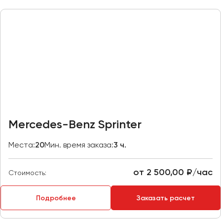
Казань
Калининград
Калуга
Кемерово
Керчь
Киров
Краснодар
Красноярск
Mercedes-Benz Sprinter
Курган
Места:
20
Мин. время заказа:
3 ч.
Курск
от 2 500,00 ₽/час
Липецк
Стоимость:
Луганск
Подробнее
Заказать расчет
Магнитогорск