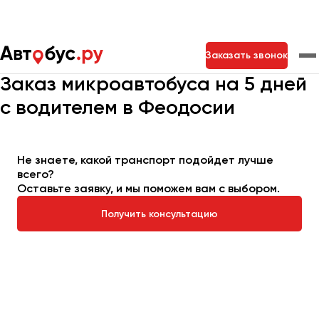
Главная
Автопарк
Заказать микроавтобус
Заказать звонок
Микроавтобус на 5 дней
Заказ микроавтобуса на 5 дней
с водителем в Феодосии
Москва
Санкт-Петербург
Новосибирск
Екатеринбург
Самара
Казань
Тольятти
Не знаете, какой транспорт подойдет лучше
всего?
Оставьте заявку, и мы поможем вам с выбором.
Архангельск
Астрахань
Получить консультацию
Барнаул
Белгород
Брянск