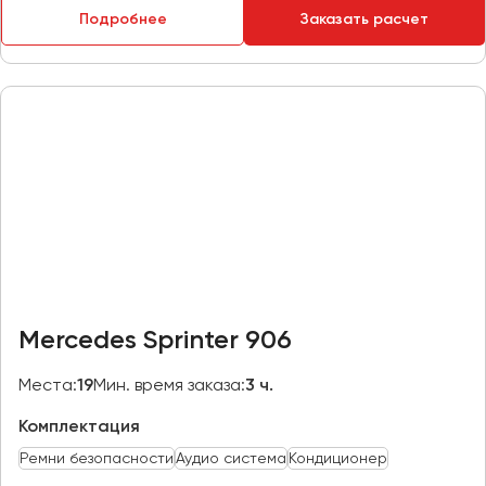
Подробнее
Заказать расчет
Пермь
Петрозаводск
Псков
Ростов-на-Дону
Рязань
Самара
Санкт-Петербург
Саранск
Саратов
Mercedes Sprinter 906
Севастополь
Симферополь
Места:
19
Мин. время заказа:
3 ч.
Смоленск
Комплектация
Сочи
Ремни безопасности
Аудио система
Кондиционер
Ставрополь