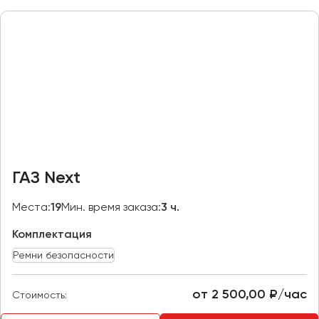
Макеевка
Махачкала
Москва
Мурманск
Набережные Челны
Нижний Новгород
Нижний Тагил
Новокузнецк
ГАЗ Next
Новороссийск
Новосибирск
Места:
19
Мин. время заказа:
3 ч.
Комплектация
Омск
Орёл
Ремни безопасности
Оренбург
от 2 500,00 ₽/час
Стоимость:
Пенза