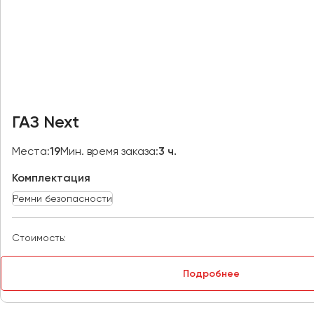
Москва
Мурманск
Набережные Челны
Нижний Новгород
Нижний Тагил
ГАЗ Next
Новокузнецк
Новороссийск
Места:
19
Мин. время заказа:
3 ч.
Новосибирск
Комплектация
Ремни безопасности
Омск
Орёл
Стоимость:
Оренбург
Подробнее
Пенза
Пермь