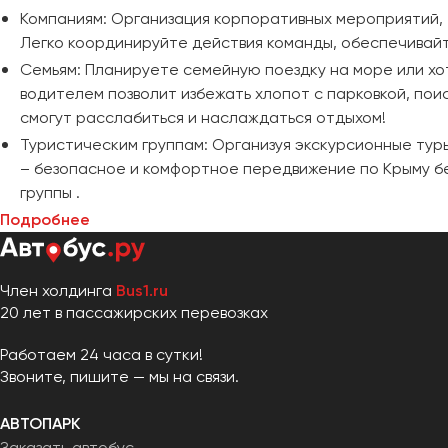
Компаниям: Организация корпоративных мероприятий,
Легко координируйте действия команды, обеспечивай
Семьям: Планируете семейную поездку на море или х
водителем позволит избежать хлопот с парковкой, пои
смогут расслабиться и наслаждаться отдыхом!
Туристическим группам: Организуя экскурсионные тур
– безопасное и комфортное передвижение по Крыму бе
группы .
Подробнее
Член холдинга
Bus1.ru
20 лет в пассажирских перевозках
Работаем 24 часа в сутки!
Звоните, пишите — мы на связи.
АВТОПАРК
Заказать автобус