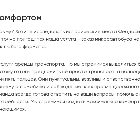
комфортом
рыму? Хотите исследовать исторические места Феодосии
м точно пригодится наша услуга – заказ микроавтобуса на
к любого формата!
слуги аренды транспорта. Но мы стремимся выделиться 
оэтому готовы предложить не просто транспорт, а полно
 пять пальцев. Они пунктуальны, вежливы и ответственн
ашему автомобилю и соблюдение всех правил дорожного 
манда всегда готова ответить на ваши вопросы, помочь 
отребности. Мы стремимся создать максимально комфор
инающимся.