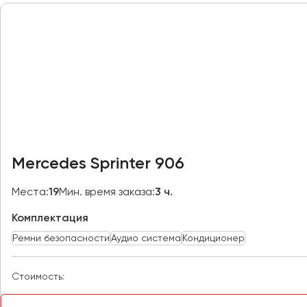
Петрозаводск
Псков
Ростов-на-Дону
Рязань
Самара
Санкт-Петербург
Саранск
Mercedes Sprinter 906
Саратов
Севастополь
Места:
19
Мин. время заказа:
3 ч.
Симферополь
Комплектация
Смоленск
Ремни безопасности
Аудио система
Кондиционер
Сочи
Ставрополь
Стоимость:
Сургут