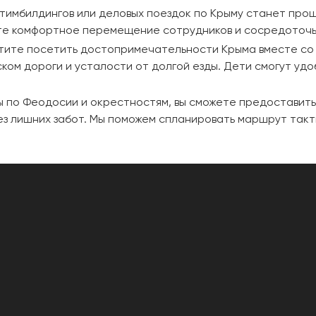
 тимбилдингов или деловых поездок по Крыму станет про
те комфортное перемещение сотрудников и сосредоточь
отите посетить достопримечательности Крыма вместе со
ском дороги и усталости от долгой езды. Дети смогут удо
ы по Феодосии и окрестностям, вы сможете предоставить
з лишних забот. Мы поможем спланировать маршрут такт