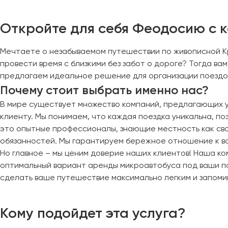
Череповец
Чита
Откройте для себя Феодосию с 
Якутск
Мечтаете о незабываемом путешествии по живописной К
Ялта
провести время с близкими без забот о дороге? Тогда ва
Ярославль
предлагаем идеальное решение для организации поездо
Почему стоит выбрать именно нас?
В мире существует множество компаний, предлагающих у
клиенту. Мы понимаем, что каждая поездка уникальна, п
это опытные профессионалы, знающие местность как свои
обязанностей. Мы гарантируем бережное отношение к в
Но главное – мы ценим доверие наших клиентов! Наша ко
оптимальный вариант аренды микроавтобуса под ваши п
сделать ваше путешествие максимально легким и запом
Кому подойдет эта услуга?