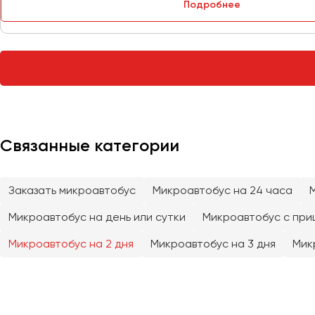
Подробнее
Тверь
Тольятти
Томск
Тула
Тюмень
Улан-Удэ
Связанные категории
Ульяновск
Уфа
Заказать микроавтобус
Микроавтобус на 24 часа
Феодосия
Микроавтобус на день или сутки
Микроавтобус с при
Хабаровск
Микроавтобус на 2 дня
Микроавтобус на 3 дня
Мик
Чебоксары
Челябинск