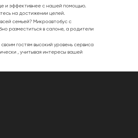
ще и эффективнее с нашей помощью.
тесь на достижении целей.
 всей семьей? Микроавтобус с
бно разместиться в салоне, а родители
 своим гостям высокий уровень сервиса
ически , учитывая интересы вашей