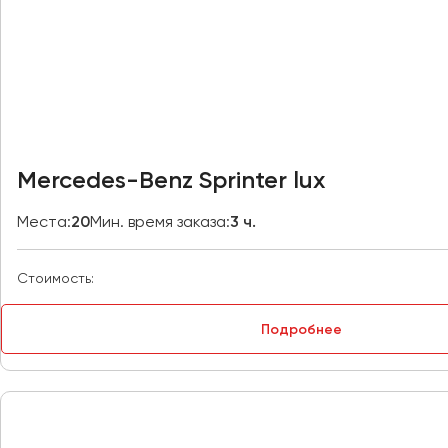
Владивосток
Владикавказ
Владимир
Волгоград
Волжский
Вологда
Воронеж
Mercedes-Benz Sprinter lux
Донецк
Места:
20
Мин. время заказа:
3 ч.
Евпатория
Стоимость:
Екатеринбург
Подробнее
Иваново
Ижевск
Иркутск