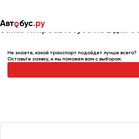
Главная
Автопарк
Заказать микроавтобус
Микроавтобус
Заказ микроавтобуса на 2 дня с
Москва
Санкт-Пете
Не знаете, какой транспорт подойдет лучше всего?
Оставьте заявку, и мы поможем вам с выбором.
Архангельск
Астрахань
Барнаул
Белгород
Брянск
Великий Новгород