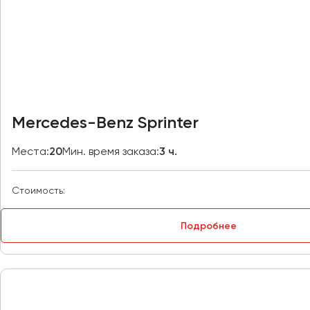
Казань
Калининград
Калуга
Кемерово
Керчь
Киров
Mercedes-Benz Sprinter
Краснодар
Красноярск
Места:
20
Мин. время заказа:
3 ч.
Курган
Курск
Стоимость:
Липецк
Подробнее
Луганск
Магнитогорск
Макеевка
Махачкала