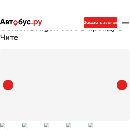
Главная
Автопарк
Заказать автобус
Golden Dragon 6896
Заказать звонок
Golden Dragon 6896 в аренду в
Чите
Москва
Санкт-Петербург
Новосибирск
Екатеринбург
Самара
Казань
Тольятти
Архангельск
Астрахань
Барнаул
Белгород
Брянск