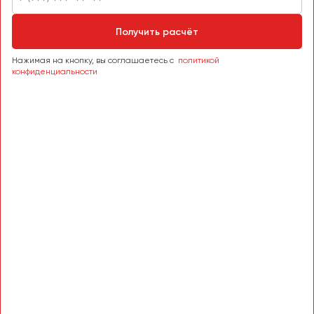
Пермь
Получить расчёт
Петрозаводск
Псков
Нажимая на кнопку, вы соглашаетесь с
политикой
конфиденциальности
Ростов-на-Дону
Рязань
Самара
Санкт-Петербург
Саранск
Саратов
Севастополь
Симферополь
Смоленск
Сочи
Ставрополь