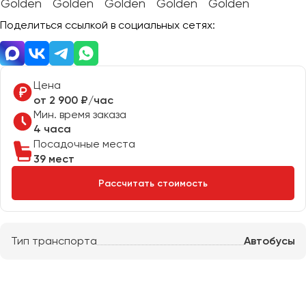
Отправить заявку
Великий Новгород
Отправить заявку
Поделиться ссылкой в социальных сетях:
Владивосток
Нажимая на кнопку, вы соглашаетесь с
политикой
Владикавказ
конфиденциальности
Нажимая на кнопку, вы соглашаетесь с
политикой
конфиденциальности
Владимир
Волгоград
Цена
от 2 900 ₽/час
Волжский
Мин. время заказа
Вологда
4 часа
Воронеж
Посадочные места
39 мест
Донецк
Рассчитать стоимость
Евпатория
Екатеринбург
Тип транспорта
Автобусы
Иваново
Ижевск
Иркутск