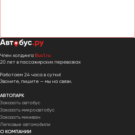
Сургут
Тверь
Тольятти
Томск
Тула
Тюмень
Член холдинга
Bus1.ru
20 лет в пассажирских перевозках
Улан-Удэ
Ульяновск
Работаем 24 часа в сутки!
Звоните, пишите — мы на связи.
Уфа
АВТОПАРК
Феодосия
Заказать автобус
Заказать микроавтобус
Хабаровск
Заказать минивэн
Легковые автомобили
Чебоксары
О КОМПАНИИ