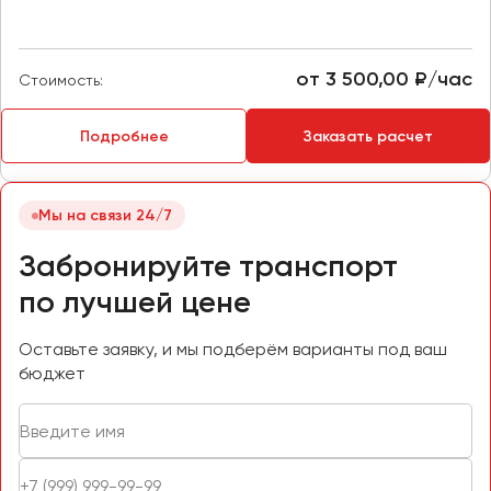
Макеевка
Махачкала
Москва
от 3 500,00 ₽/час
Стоимость:
Мурманск
Подробнее
Заказать расчет
Набережные Челны
Нижний Новгород
Нижний Тагил
Мы на связи 24/7
Новокузнецк
Забронируйте транспорт
Новороссийск
по лучшей цене
Новосибирск
Оставьте заявку, и мы подберём варианты под ваш
Омск
бюджет
Орёл
Оренбург
Пенза