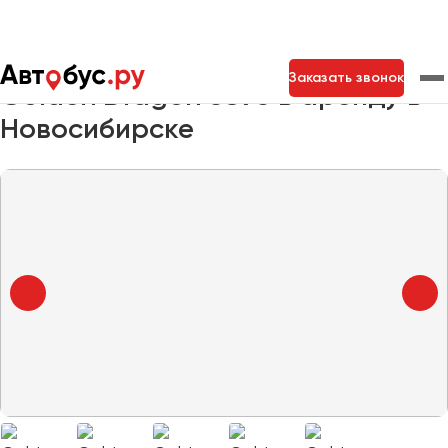
Главная
Автопарк
Заказать автобус
Golden Dragon 6896
Заказать звонок
Golden Dragon 6896 в аренду в
Новосибирске
Москва
Санкт-Петербург
Новосибирск
Екатеринбург
Самара
Казань
Тольятти
Архангельск
Астрахань
Барнаул
Белгород
Брянск