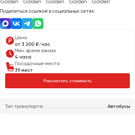
Отправить заявку
Великий Новгород
Отправить заявку
Поделиться ссылкой в социальных сетях:
Владивосток
Нажимая на кнопку, вы соглашаетесь с
политикой
Владикавказ
конфиденциальности
Нажимая на кнопку, вы соглашаетесь с
политикой
конфиденциальности
Владимир
Волгоград
Цена
от 3 200 ₽/час
Волжский
Мин. время заказа
Вологда
4 часа
Воронеж
Посадочные места
39 мест
Донецк
Рассчитать стоимость
Евпатория
Екатеринбург
Тип транспорта
Автобусы
Иваново
Ижевск
Иркутск