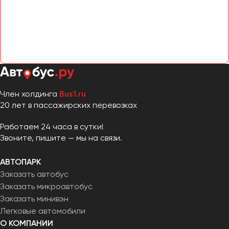
Сургут
Тверь
Тольятти
Томск
Тула
Тюмень
Член холдинга
Bus1.ru
20 лет в пассажирских перевозках
Улан-Удэ
Ульяновск
Работаем 24 часа в сутки!
Звоните, пишите — мы на связи.
Уфа
АВТОПАРК
Феодосия
Заказать автобус
Заказать микроавтобус
Хабаровск
Заказать минивэн
Легковые автомобили
Чебоксары
О КОМПАНИИ