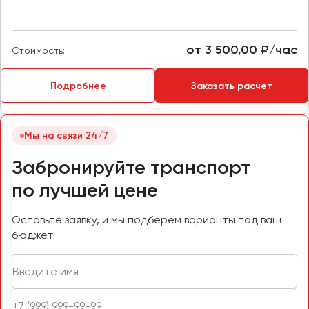
Макеевка
Махачкала
Москва
от 3 500,00 ₽/час
Стоимость:
Мурманск
Подробнее
Заказать расчет
Набережные Челны
Нижний Новгород
Нижний Тагил
Мы на связи 24/7
Новокузнецк
Забронируйте транспорт
Новороссийск
по лучшей цене
Новосибирск
Оставьте заявку, и мы подберём варианты под ваш
Омск
бюджет
Орёл
Оренбург
Пенза