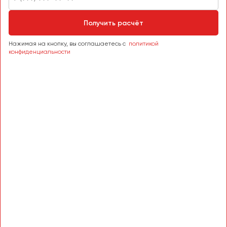
Пермь
Получить расчёт
Петрозаводск
Псков
Нажимая на кнопку, вы соглашаетесь с
политикой
конфиденциальности
Ростов-на-Дону
Рязань
Самара
Санкт-Петербург
Саранск
Саратов
Севастополь
Симферополь
Смоленск
Сочи
Ставрополь