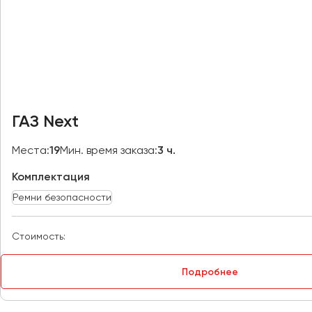
Москва
Мурманск
Набережные Челны
Нижний Новгород
Нижний Тагил
ГАЗ Next
Новокузнецк
Новороссийск
Места:
19
Мин. время заказа:
3 ч.
Новосибирск
Комплектация
Ремни безопасности
Омск
Орёл
Стоимость:
Оренбург
Подробнее
Пенза
Пермь