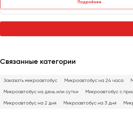
Подробнее
Тверь
Тольятти
Томск
Тула
Тюмень
Улан-Удэ
Связанные категории
Ульяновск
Уфа
Заказать микроавтобус
Микроавтобус на 24 часа
Феодосия
Микроавтобус на день или сутки
Микроавтобус с при
Хабаровск
Микроавтобус на 2 дня
Микроавтобус на 3 дня
Мик
Чебоксары
Челябинск