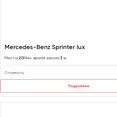
Владивосток
Владикавказ
Владимир
Волгоград
Волжский
Вологда
Воронеж
Mercedes-Benz Sprinter lux
Донецк
Места:
20
Мин. время заказа:
3 ч.
Евпатория
Стоимость:
Екатеринбург
Подробнее
Иваново
Ижевск
Иркутск