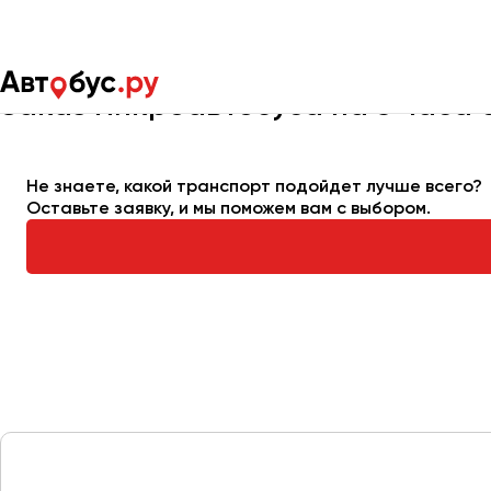
Главная
Автопарк
Заказать микроавтобус
Микроавтобус
Заказ микроавтобуса на 3 часа 
Москва
Санкт-Пете
Не знаете, какой транспорт подойдет лучше всего?
Оставьте заявку, и мы поможем вам с выбором.
Архангельск
Астрахань
Барнаул
Белгород
Брянск
Великий Новгород