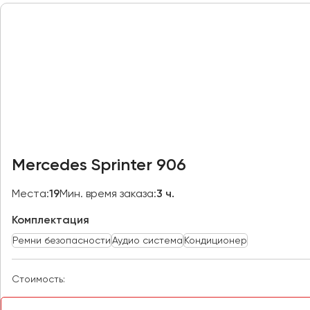
Петрозаводск
Псков
Ростов-на-Дону
Рязань
Самара
Санкт-Петербург
Саранск
Mercedes Sprinter 906
Саратов
Севастополь
Места:
19
Мин. время заказа:
3 ч.
Симферополь
Комплектация
Смоленск
Ремни безопасности
Аудио система
Кондиционер
Сочи
Ставрополь
Стоимость:
Сургут