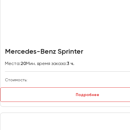
Казань
Калининград
Калуга
Кемерово
Керчь
Киров
Mercedes-Benz Sprinter
Краснодар
Красноярск
Места:
20
Мин. время заказа:
3 ч.
Курган
Курск
Стоимость:
Липецк
Подробнее
Луганск
Магнитогорск
Макеевка
Махачкала