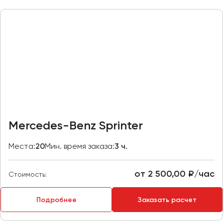
Казань
Калининград
Калуга
Кемерово
Керчь
Киров
Краснодар
Красноярск
Mercedes-Benz Sprinter
Курган
Места:
20
Мин. время заказа:
3 ч.
Курск
от 2 500,00 ₽/час
Липецк
Стоимость:
Луганск
Подробнее
Заказать расчет
Магнитогорск