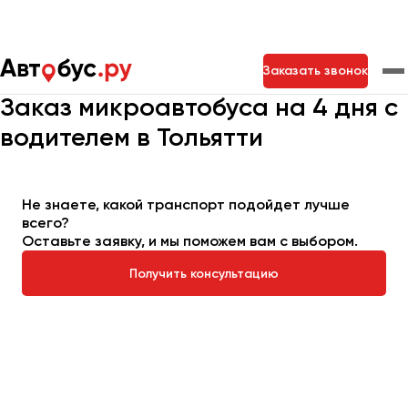
Главная
Автопарк
Заказать микроавтобус
Заказать звонок
Микроавтобус на 4 дня
Заказ микроавтобуса на 4 дня с
водителем в Тольятти
Москва
Санкт-Петербург
Новосибирск
Екатеринбург
Самара
Казань
Тольятти
Не знаете, какой транспорт подойдет лучше
всего?
Оставьте заявку, и мы поможем вам с выбором.
Архангельск
Астрахань
Получить консультацию
Барнаул
Белгород
Брянск