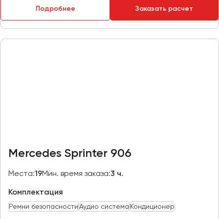
Подробнее
Заказать расчет
Пермь
Петрозаводск
Псков
Ростов-на-Дону
Рязань
Самара
Санкт-Петербург
Саранск
Саратов
Mercedes Sprinter 906
Севастополь
Симферополь
Места:
19
Мин. время заказа:
3 ч.
Смоленск
Комплектация
Сочи
Ремни безопасности
Аудио система
Кондиционер
Ставрополь