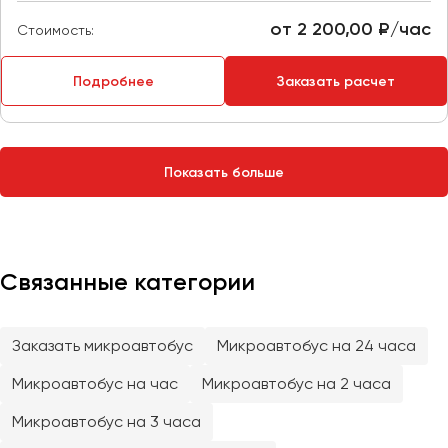
Сургут
от 2 200,00 ₽/час
Стоимость:
Тверь
Подробнее
Заказать расчет
Тольятти
Томск
Тула
Тюмень
Показать больше
Улан-Удэ
Ульяновск
Уфа
Связанные категории
Феодосия
Заказать микроавтобус
Микроавтобус на 24 часа
Хабаровск
Микроавтобус на час
Микроавтобус на 2 часа
Микроавтобус на 3 часа
Чебоксары