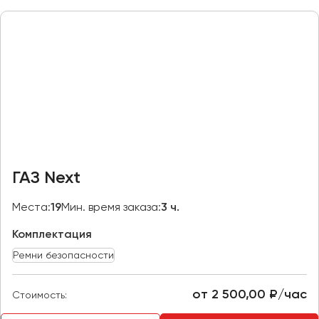
Макеевка
Махачкала
Москва
Мурманск
Набережные Челны
Нижний Новгород
Нижний Тагил
Новокузнецк
ГАЗ Next
Новороссийск
Новосибирск
Места:
19
Мин. время заказа:
3 ч.
Комплектация
Омск
Орёл
Ремни безопасности
Оренбург
от 2 500,00 ₽/час
Стоимость:
Пенза