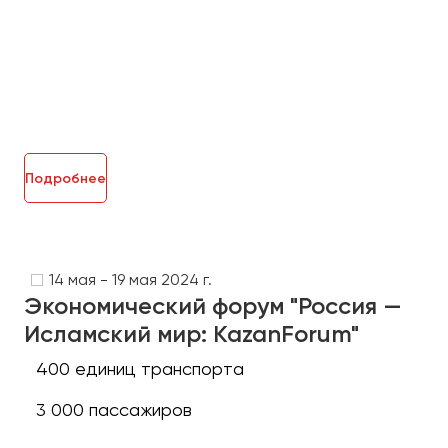
Макеевка
Махачкала
Москва
Мурманск
Набережные Челны
Нижний Новгород
Подробнее
Нижний Тагил
Новокузнецк
Новороссийск
Новосибирск
14 мая - 19 мая 2024 г.
Экономический форум "Россия —
Исламский мир: KazanForum"
Омск
Орёл
400 единиц транспорта
Оренбург
3 000 пассажиров
Пенза