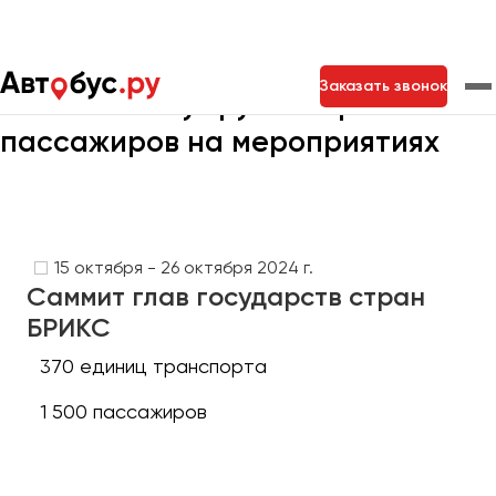
Главная
Портфолио
Транспорт на мероприятия
Заказать звонок
Кейсы Автобус.ру по перевозкам
пассажиров на мероприятиях
Москва
Санкт-Петербург
Новосибирск
Екатеринбург
Самара
Казань
Тольятти
15 октября - 26 октября 2024 г.
Саммит глав государств стран
Архангельск
БРИКС
Астрахань
370 единиц транспорта
Барнаул
1 500 пассажиров
Белгород
Брянск