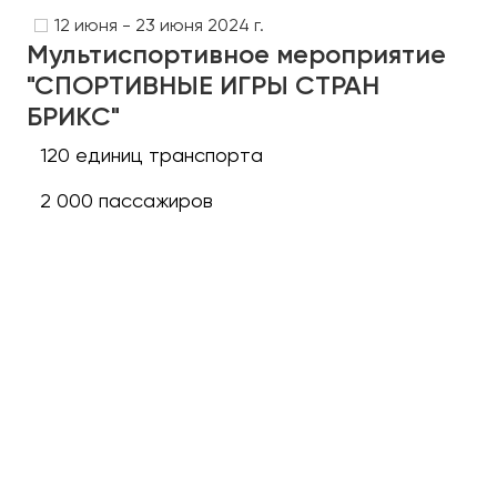
12 июня - 23 июня 2024 г.
Мультиспортивное мероприятие
Казань
"СПОРТИВНЫЕ ИГРЫ СТРАН
Калининград
БРИКС"
Калуга
Кемерово
120 единиц транспорта
Керчь
2 000 пассажиров
Киров
Краснодар
Красноярск
Курган
Курск
Липецк
Луганск
Магнитогорск