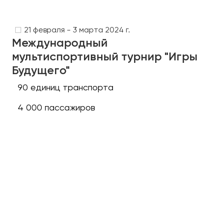
Сургут
Тверь
21 февраля - 3 марта 2024 г.
Международный
Тольятти
мультиспортивный турнир "Игры
Томск
Будущего"
Тула
Тюмень
90 единиц транспорта
4 000 пассажиров
Улан-Удэ
Ульяновск
Уфа
Феодосия
Хабаровск
Чебоксары