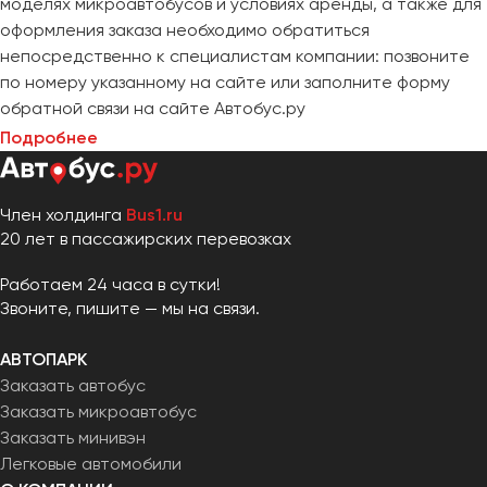
моделях микроавтобусов и условиях аренды, а также для
Челябинск
оформления заказа необходимо обратиться
Череповец
непосредственно к специалистам компании: позвоните
Чита
по номеру указанному на сайте или заполните форму
обратной связи на сайте Автобус.ру
Якутск
Подробнее
Ялта
Ярославль
Член холдинга
Bus1.ru
20 лет в пассажирских перевозках
Работаем 24 часа в сутки!
Звоните, пишите — мы на связи.
АВТОПАРК
Заказать автобус
Заказать микроавтобус
Заказать минивэн
Легковые автомобили