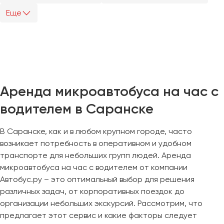
Еще
Казань
Калининград
Калуга
Кемерово
Керчь
Аренда микроавтобуса на час с
Киров
водителем в Саранске
Краснодар
Красноярск
В Саранске, как и в любом крупном городе, часто
Курган
возникает потребность в оперативном и удобном
Курск
транспорте для небольших групп людей. Аренда
микроавтобуса на час с водителем от компании
Липецк
Автобус.ру – это оптимальный выбор для решения
Луганск
различных задач, от корпоративных поездок до
организации небольших экскурсий. Рассмотрим, что
Магнитогорск
предлагает этот сервис и какие факторы следует