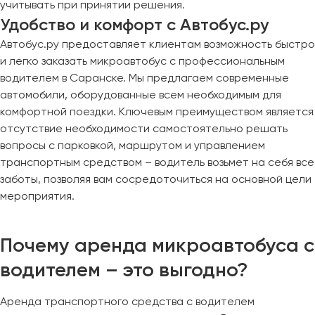
учитывать при принятии решения.
Макеевка
Удобство и комфорт с Автобус.ру
Махачкала
Автобус.ру предоставляет клиентам возможность быстро
Москва
и легко заказать микроавтобус с профессиональным
Мурманск
водителем в Саранске. Мы предлагаем современные
автомобили, оборудованные всем необходимым для
Набережные Челны
комфортной поездки. Ключевым преимуществом является
Нижний Новгород
отсутствие необходимости самостоятельно решать
Нижний Тагил
вопросы с парковкой, маршрутом и управлением
Новокузнецк
транспортным средством – водитель возьмет на себя все
Новороссийск
заботы, позволяя вам сосредоточиться на основной цели
мероприятия.
Новосибирск
Омск
Почему аренда микроавтобуса с
Орёл
водителем – это выгодно?
Оренбург
Аренда транспортного средства с водителем
Пенза