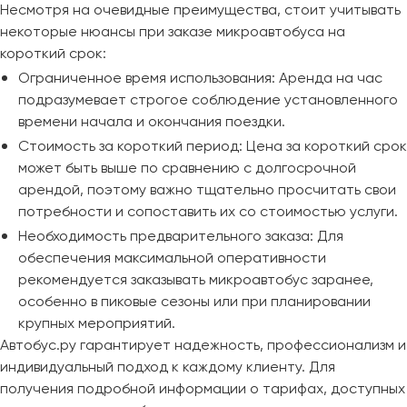
Сургут
Несмотря на очевидные преимущества, стоит учитывать
некоторые нюансы при заказе микроавтобуса на
Тверь
короткий срок:
Тольятти
Ограниченное время использования: Аренда на час
подразумевает строгое соблюдение установленного
Томск
времени начала и окончания поездки.
Тула
Стоимость за короткий период: Цена за короткий срок
Тюмень
может быть выше по сравнению с долгосрочной
арендой, поэтому важно тщательно просчитать свои
Улан-Удэ
потребности и сопоставить их со стоимостью услуги.
Ульяновск
Необходимость предварительного заказа: Для
Уфа
обеспечения максимальной оперативности
рекомендуется заказывать микроавтобус заранее,
Феодосия
особенно в пиковые сезоны или при планировании
крупных мероприятий.
Автобус.ру гарантирует надежность, профессионализм и
Хабаровск
индивидуальный подход к каждому клиенту. Для
получения подробной информации о тарифах, доступных
Чебоксары