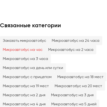
Отправить заявку
Великий Новгород
Отправить заявку
Владивосток
Нажимая на кнопку, вы соглашаетесь с
политикой
Владикавказ
конфиденциальности
Нажимая на кнопку, вы соглашаетесь с
политикой
конфиденциальности
Владимир
Связанные категории
Волгоград
Волжский
Заказать микроавтобус
Микроавтобус на 24 часа
Вологда
Воронеж
Микроавтобус на час
Микроавтобус на 2 часа
Микроавтобус на 3 часа
Донецк
Микроавтобус на день или сутки
Евпатория
Микроавтобус с прицепом
Микроавтобус на 18 мест
Екатеринбург
Микроавтобус на 19 мест
Микроавтобус на 20 мест
Иваново
Микроавтобус на 2 дня
Микроавтобус на 3 дня
Ижевск
Микроавтобус на 4 дня
Микроавтобус на 5 дней
Иркутск