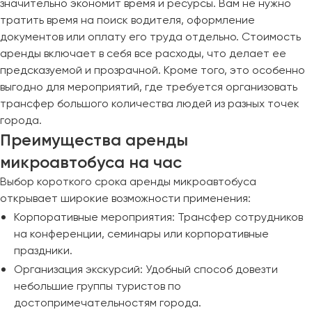
значительно экономит время и ресурсы. Вам не нужно
Пермь
тратить время на поиск водителя, оформление
Петрозаводск
документов или оплату его труда отдельно. Стоимость
Псков
аренды включает в себя все расходы, что делает ее
предсказуемой и прозрачной. Кроме того, это особенно
выгодно для мероприятий, где требуется организовать
Ростов-на-Дону
трансфер большого количества людей из разных точек
Рязань
города.
Преимущества аренды
Самара
микроавтобуса на час
Санкт-Петербург
Выбор короткого срока аренды микроавтобуса
Саранск
открывает широкие возможности применения:
Саратов
Корпоративные мероприятия: Трансфер сотрудников
Севастополь
на конференции, семинары или корпоративные
Симферополь
праздники.
Смоленск
Организация экскурсий: Удобный способ довезти
Сочи
небольшие группы туристов по
Ставрополь
достопримечательностям города.