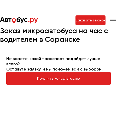
Главная
Автопарк
Заказать микроавтобус
Заказать звонок
Микроавтобус на час
Заказ микроавтобуса на час с
водителем в Саранске
Москва
Санкт-Петербург
Новосибирск
Екатеринбург
Самара
Казань
Тольятти
Не знаете, какой транспорт подойдет лучше
всего?
Оставьте заявку, и мы поможем вам с выбором.
Архангельск
Астрахань
Получить консультацию
Барнаул
Белгород
Брянск