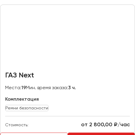
Макеевка
Махачкала
Москва
Мурманск
Набережные Челны
Нижний Новгород
Нижний Тагил
Новокузнецк
ГАЗ Next
Новороссийск
Новосибирск
Места:
19
Мин. время заказа:
3 ч.
Комплектация
Омск
Орёл
Ремни безопасности
Оренбург
от 2 800,00 ₽/час
Стоимость:
Пенза