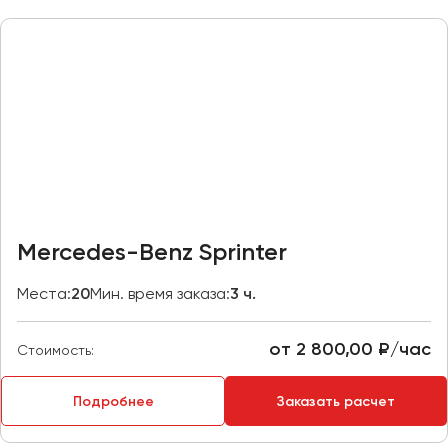
Казань
Калининград
Калуга
Кемерово
Керчь
Киров
Краснодар
Красноярск
Mercedes-Benz Sprinter
Курган
Места:
20
Мин. время заказа:
3 ч.
Курск
от 2 800,00 ₽/час
Липецк
Стоимость:
Луганск
Подробнее
Заказать расчет
Магнитогорск