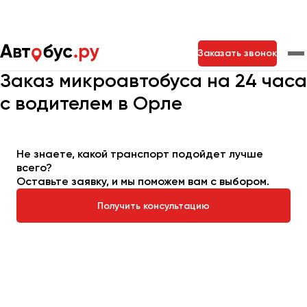
Главная
Автопарк
Заказать микроавтобус
Заказать звонок
Микроавтобус на 24 часа
Заказ микроавтобуса на 24 часа
с водителем в Орле
Москва
Санкт-Петербург
Новосибирск
Екатеринбург
Самара
Казань
Тольятти
Не знаете, какой транспорт подойдет лучше
всего?
Оставьте заявку, и мы поможем вам с выбором.
Архангельск
Астрахань
Получить консультацию
Барнаул
Белгород
Брянск