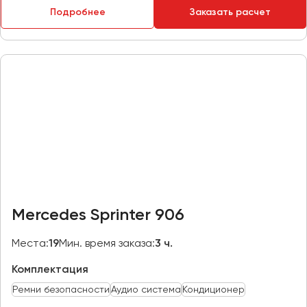
Подробнее
Заказать расчет
Пермь
Петрозаводск
Псков
Ростов-на-Дону
Рязань
Самара
Санкт-Петербург
Саранск
Саратов
Mercedes Sprinter 906
Севастополь
Симферополь
Места:
19
Мин. время заказа:
3 ч.
Смоленск
Комплектация
Сочи
Ремни безопасности
Аудио система
Кондиционер
Ставрополь