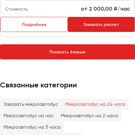
Сургут
от 2 000,00 ₽/час
Стоимость:
Тверь
Подробнее
Заказать расчет
Тольятти
Томск
Тула
Тюмень
Показать больше
Улан-Удэ
Ульяновск
Уфа
Связанные категории
Феодосия
Заказать микроавтобус
Микроавтобус на 24 часа
Хабаровск
Микроавтобус на час
Микроавтобус на 2 часа
Микроавтобус на 3 часа
Чебоксары