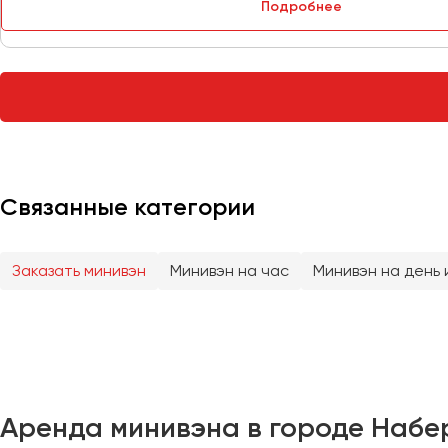
Подробнее
Тверь
Тольятти
Томск
Тула
Тюмень
Улан-Удэ
Связанные категории
Ульяновск
Уфа
Заказать минивэн
Минивэн на час
Минивэн на день 
Феодосия
Хабаровск
Чебоксары
Аренда минивэна в городе Набер
Челябинск