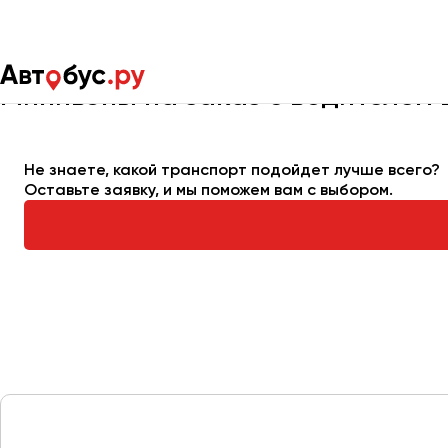
Главная
Автопарк
Заказать минивэн
Минивэны на заказ с водителем
Москва
Санкт-Пете
Не знаете, какой транспорт подойдет лучше всего?
Оставьте заявку, и мы поможем вам с выбором.
Архангельск
Астрахань
Барнаул
Белгород
Брянск
Великий Новгород