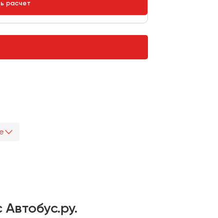
ть расчет
е
Автобус.ру.