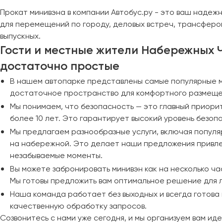
Череповец
Прокат минивэна в компании Автобус.ру - это ваш надеж
Чита
для перемещений по городу, деловых встреч, трансферов 
выпускных.
Якутск
Гости и местные жители Набережных Ч
Ялта
достаточно простые
Ярославль
В нашем автопарке представлены самые популярные мо
достаточное пространство для комфортного размещени
Мы понимаем, что безопасность — это главный приор
более 10 лет. Это гарантирует высокий уровень безоп
Мы предлагаем разнообразные услуги, включая популя
на набережной. Это делает наши предложения привлек
незабываемые моменты.
Вы можете забронировать минивэн как на несколько час
Мы готовы предложить вам оптимальное решение для 
Наша команда работает без выходных и всегда готова
качественную обработку запросов.
Созвонитесь с нами уже сегодня, и мы организуем вам ид