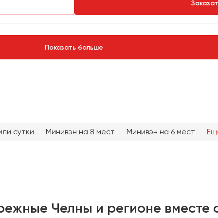
Заказа
Показать больше
или сутки
Минивэн на 8 мест
Минивэн на 6 мест
Ещ
ежные Челны и регионе вместе с 