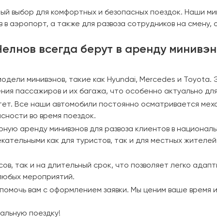
ный выбор для комфортных и безопасных поездок. Наши ми
в аэропорт, а также для развоза сотрудников на смену, 
елнов всегда берут в аренду минивэн
дели минивэнов, такие как Hyundai, Mercedes и Toyota.
я пассажиров и их багажа, что особенно актуально для
итет. Все наши автомобили постоянно осматривается мех
асности во время поездок.
рную аренду минивэнов для развоза клиентов в националь
ательными как для туристов, так и для местных жителе
ов, так и на длительный срок, что позволяет легко адап
любых мероприятий.
 помочь вам с оформлением заявки. Мы ценим ваше время 
еальную поездку!