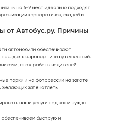
нивэны на 6-9 мест идеально подходят
организации корпоративов, свадеб и
ы от Автобус.ру. Причины
 Эти автомобили обеспечивают
 поездок в аэропорт или путешествий.
аниками, стаж работы водителей
ные парки и на фотосессии на закате
й, желающих запечатлеть
тировать наши услуги под ваши нужды.
и обеспечиваем быструю и