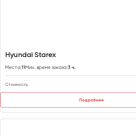
Владивосток
Владикавказ
Владимир
Волгоград
Волжский
Вологда
Воронеж
Hyundai Starex
Донецк
Места:
11
Мин. время заказа:
3 ч.
Евпатория
Стоимость:
Екатеринбург
Подробнее
Иваново
Ижевск
Иркутск