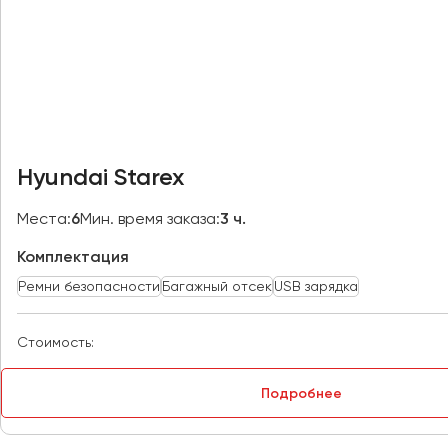
Казань
Калининград
Калуга
Кемерово
Керчь
Киров
Hyundai Starex
Краснодар
Красноярск
Места:
6
Мин. время заказа:
3 ч.
Курган
Комплектация
Курск
Ремни безопасности
Багажный отсек
USB зарядка
Липецк
Луганск
Стоимость:
Магнитогорск
Подробнее
Макеевка
Махачкала