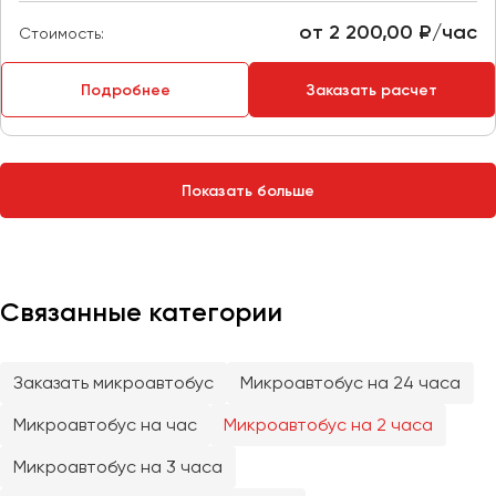
Сургут
от 2 200,00 ₽/час
Стоимость:
Тверь
Подробнее
Заказать расчет
Тольятти
Томск
Тула
Тюмень
Показать больше
Улан-Удэ
Ульяновск
Уфа
Связанные категории
Феодосия
Заказать микроавтобус
Микроавтобус на 24 часа
Хабаровск
Микроавтобус на час
Микроавтобус на 2 часа
Микроавтобус на 3 часа
Чебоксары