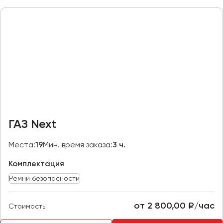
Макеевка
Махачкала
Москва
Мурманск
Набережные Челны
Нижний Новгород
Нижний Тагил
Новокузнецк
ГАЗ Next
Новороссийск
Новосибирск
Места:
19
Мин. время заказа:
3 ч.
Комплектация
Омск
Орёл
Ремни безопасности
Оренбург
от 2 800,00 ₽/час
Стоимость:
Пенза