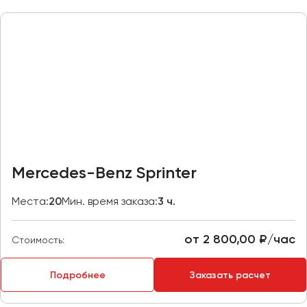
Казань
Калининград
Калуга
Кемерово
Керчь
Киров
Краснодар
Красноярск
Mercedes-Benz Sprinter
Курган
Места:
20
Мин. время заказа:
3 ч.
Курск
от 2 800,00 ₽/час
Липецк
Стоимость:
Луганск
Подробнее
Заказать расчет
Магнитогорск