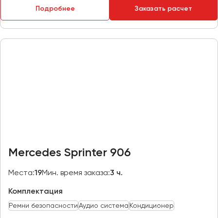
Подробнее
Заказать расчет
Пермь
Петрозаводск
Псков
Ростов-на-Дону
Рязань
Самара
Санкт-Петербург
Саранск
Саратов
Mercedes Sprinter 906
Севастополь
Симферополь
Места:
19
Мин. время заказа:
3 ч.
Смоленск
Комплектация
Сочи
Ремни безопасности
Аудио система
Кондиционер
Ставрополь