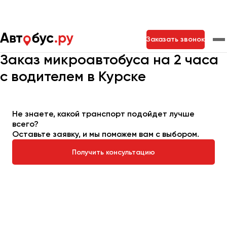
Главная
Автопарк
Заказать микроавтобус
Заказать звонок
Микроавтобус на 2 часа
Заказ микроавтобуса на 2 часа
с водителем в Курске
Москва
Санкт-Петербург
Новосибирск
Екатеринбург
Самара
Казань
Тольятти
Не знаете, какой транспорт подойдет лучше
всего?
Оставьте заявку, и мы поможем вам с выбором.
Архангельск
Астрахань
Получить консультацию
Барнаул
Белгород
Брянск