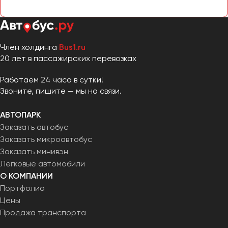
Челябинск
Череповец
Чита
Член холдинга
Bus1.ru
20 лет в пассажирских перевозках
Якутск
Ялта
Работаем 24 часа в сутки!
Ярославль
Звоните, пишите — мы на связи.
АВТОПАРК
Заказать автобус
Заказать микроавтобус
Заказать минивэн
Легковые автомобили
О КОМПАНИИ
Портфолио
Цены
Продажа транспорта