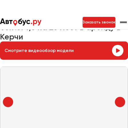
Главная
Автопарк
Заказать автобус
Vektor 7,6
Заказать звонок
Vektor 7,6 на 25 мест в аренду в
Керчи
Москва
Санкт-Петербург
Новосибирск
Смотрите видеообзор модели
Екатеринбург
Самара
Казань
Тольятти
Архангельск
Астрахань
Барнаул
Белгород
Брянск