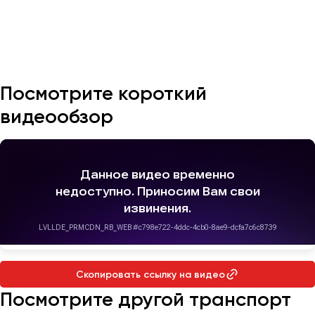
Казань
Калининград
Калуга
Посмотрите короткий
Кемерово
видеообзор
Керчь
Киров
Краснодар
Красноярск
Курган
Курск
Липецк
Луганск
Скопировать ссылку на видео
Посмотрите другой транспорт
Магнитогорск