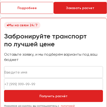
Пермь
Подробнее
Заказать расчет
Петрозаводск
Псков
Мы на связи 24/7
Ростов-на-Дону
Забронируйте транспорт
Рязань
по лучшей цене
Самара
Оставьте заявку, и мы подберём варианты под ваш
Санкт-Петербург
бюджет
Саранск
Саратов
Севастополь
Симферополь
Смоленск
Сочи
Получить расчёт
Ставрополь
Нажимая на кнопку, вы соглашаетесь с
политикой