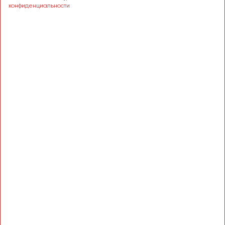
Сургут
конфиденциальности
Тверь
Тольятти
Томск
Тула
Тюмень
Улан-Удэ
Ульяновск
Уфа
Феодосия
Хабаровск
Чебоксары