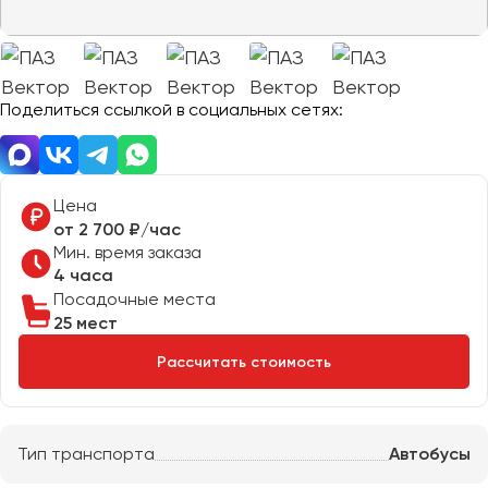
Отправить заявку
Великий Новгород
Отправить заявку
Владивосток
Нажимая на кнопку, вы соглашаетесь с
политикой
Владикавказ
конфиденциальности
Нажимая на кнопку, вы соглашаетесь с
политикой
конфиденциальности
Владимир
Поделиться ссылкой в социальных сетях:
Волгоград
Волжский
Вологда
Цена
Воронеж
от 2 700 ₽/час
Мин. время заказа
4 часа
Донецк
Посадочные места
25 мест
Евпатория
Рассчитать стоимость
Екатеринбург
Иваново
Тип транспорта
Автобусы
Ижевск
Иркутск