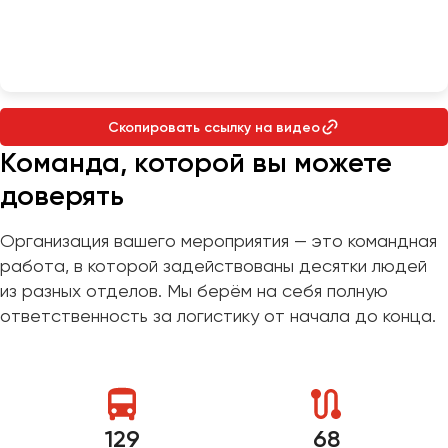
Пермь
Петрозаводск
Псков
Ростов-на-Дону
Скопировать ссылку на видео
Рязань
Команда, которой вы можете
доверять
Самара
Санкт-Петербург
Организация вашего мероприятия — это командная
Саранск
работа, в которой задействованы десятки людей
из разных отделов. Мы берём на себя полную
Саратов
ответственность за логистику от начала до конца.
Севастополь
Симферополь
Смоленск
Сочи
Ставрополь
129
68