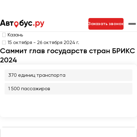
Главная
Портфолио
Транспорт на мероприятия
Заказать звонок
Саммит глав государств стран БРИКС
Казань
15 октября - 26 октября 2024 г.
Москва
Санкт-Петербург
Новосибирск
Саммит глав государств стран БРИКС
Екатеринбург
Самара
Казань
Тольятти
2024
370 единиц транспорта
Архангельск
1 500 пассажиров
Астрахань
Барнаул
Белгород
Брянск