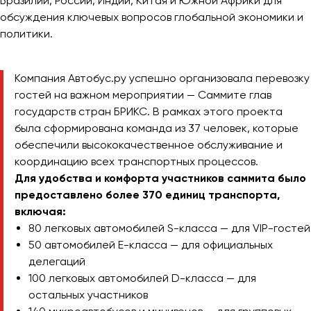
Бразилии, России, Индии, Китая и Южной Африки для
обсуждения ключевых вопросов глобальной экономики и
политики.
Казань
Калининград
Калуга
Компания Автобус.ру успешно организовала перевозку
Кемерово
гостей на важном мероприятии — Саммите глав
Керчь
государств стран БРИКС. В рамках этого проекта
была сформирована команда из 37 человек, которые
Киров
обеспечили высококачественное обслуживание и
Краснодар
координацию всех транспортных процессов.
Красноярск
Для удобства и комфорта участников саммита было
Курган
предоставлено более 370 единиц транспорта,
Курск
включая:
80 легковых автомобилей S-класса — для VIP-гостей
Липецк
50 автомобилей E-класса — для официальных
Луганск
делегаций
100 легковых автомобилей D-класса — для
остальных участников
Магнитогорск