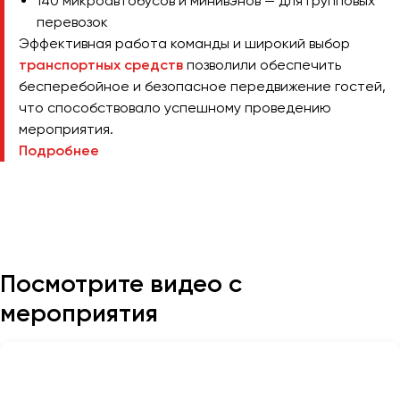
140 микроавтобусов и минивэнов — для групповых
Макеевка
перевозок
Махачкала
Эффективная работа команды и широкий выбор
Москва
транспортных средств
позволили обеспечить
Мурманск
бесперебойное и безопасное передвижение гостей,
что способствовало успешному проведению
Набережные Челны
мероприятия.
Подробнее
Нижний Новгород
Нижний Тагил
Новокузнецк
Новороссийск
Новосибирск
Посмотрите видео с
Омск
мероприятия
Орёл
Оренбург
Пенза