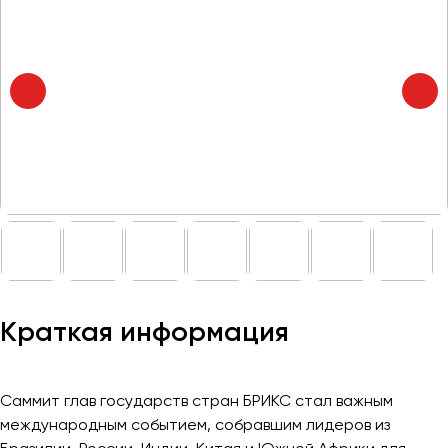
Отправить заявку
Великий Новгород
Владивосток
Нажимая на кнопку, вы соглашаетесь с
политикой
Владикавказ
конфиденциальности
Владимир
Волгоград
Волжский
Вологда
Воронеж
Донецк
Евпатория
Краткая информация
Екатеринбург
Иваново
Саммит глав государств стран БРИКС стал важным
Ижевск
международным событием, собравшим лидеров из
Иркутск