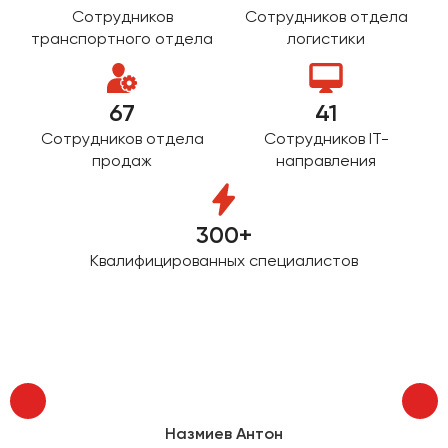
Сургут
Сотрудников
Сотрудников отдела
транспортного отдела
логистики
Тверь
Тольятти
67
41
Томск
Тула
Сотрудников отдела
Сотрудников IT-
продаж
направления
Тюмень
Улан-Удэ
300+
Ульяновск
Квалифицированных специалистов
Уфа
Феодосия
Хабаровск
Назмиев Антон
Чебоксары