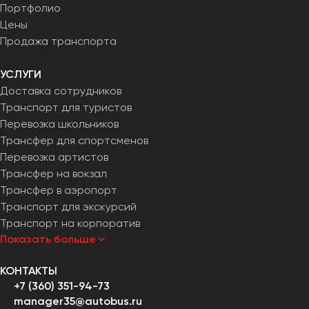
Портфолио
Тверь
Цены
Тольятти
Продажа транспорта
Томск
Тула
УСЛУГИ
Тюмень
Доставка сотрудников
Транспорт для туристов
Перевозка школьников
Улан-Удэ
Трансфер для спортсменов
Ульяновск
Перевозка артистов
Уфа
Трансфер на вокзал
Трансфер в аэропорт
Феодосия
Транспорт для экскурсий
Транспорт на корпоратив
Хабаровск
Показать больше
КОНТАКТЫ
Чебоксары
+7 (360) 351-94-73
Челябинск
manager35@autobus.ru