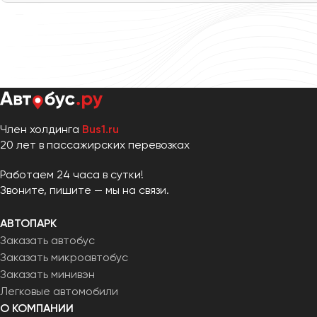
Петрозаводск
Псков
Ростов-на-Дону
Рязань
Самара
Член холдинга
Bus1.ru
Санкт-Петербург
20 лет в пассажирских перевозках
Саранск
Работаем 24 часа в сутки!
Саратов
Звоните, пишите — мы на связи.
Севастополь
Симферополь
АВТОПАРК
Смоленск
Заказать автобус
Сочи
Заказать микроавтобус
Ставрополь
Заказать минивэн
Легковые автомобили
Сургут
О КОМПАНИИ