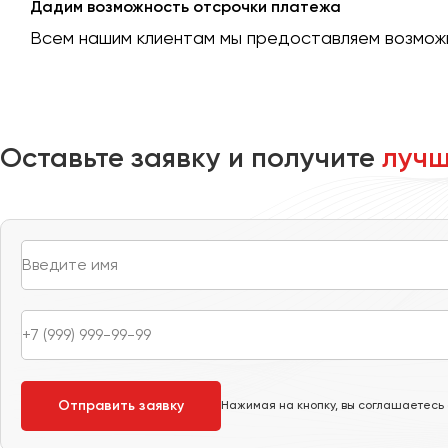
Дадим возможность отсрочки платежа
Москва
Всем нашим клиентам мы предоставляем возможн
Мурманск
Набережные Челны
Нижний Новгород
Оставьте заявку и получите
лучш
Нижний Тагил
Новокузнецк
Новороссийск
Новосибирск
Омск
Орёл
Оренбург
Пенза
Отправить заявку
Нажимая на кнопку, вы соглашаетесь
Пермь