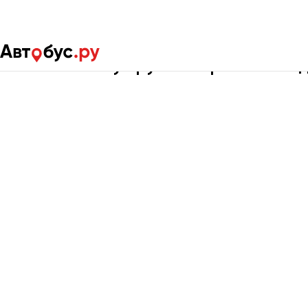
Главная
Портфолио
Детские перевозки
Кейсы Автобус.ру по перевозкам 
Москва
Санкт-Пете
Архангельск
Астрахань
Барнаул
Белгород
Брянск
Великий Новгород