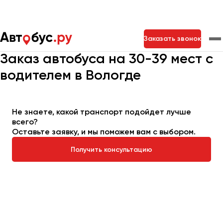
Главная
Автопарк
Заказать автобус
Заказать звонок
Автобус на 30-39 мест
Заказ автобуса на 30-39 мест с
водителем в Вологде
Москва
Санкт-Петербург
Новосибирск
Екатеринбург
Самара
Казань
Тольятти
Не знаете, какой транспорт подойдет лучше
всего?
Оставьте заявку, и мы поможем вам с выбором.
Архангельск
Астрахань
Получить консультацию
Барнаул
Белгород
Брянск