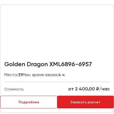
Казань
Калининград
Калуга
Кемерово
Керчь
Киров
Краснодар
Красноярск
Golden Dragon XML6896-6957
Курган
Места:
39
Мин. время заказа:
4 ч.
Курск
от 2 400,00 ₽/час
Липецк
Стоимость:
Луганск
Подробнее
Заказать расчет
Магнитогорск