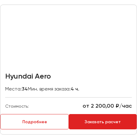
Макеевка
Махачкала
Москва
Мурманск
Набережные Челны
Нижний Новгород
Нижний Тагил
Новокузнецк
Hyundai Aero
Новороссийск
Новосибирск
Места:
34
Мин. время заказа:
4 ч.
Омск
от 2 200,00 ₽/час
Стоимость:
Орёл
Оренбург
Подробнее
Заказать расчет
Пенза