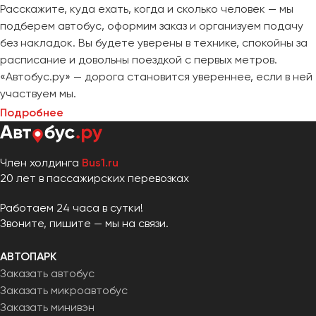
Расскажите, куда ехать, когда и сколько человек — мы
подберем автобус, оформим заказ и организуем подачу
без накладок. Вы будете уверены в технике, спокойны за
расписание и довольны поездкой с первых метров.
«Автобус.ру» — дорога становится увереннее, если в ней
участвуем мы.
Подробнее
Член холдинга
Bus1.ru
20 лет в пассажирских перевозках
Работаем 24 часа в сутки!
Звоните, пишите — мы на связи.
АВТОПАРК
Заказать автобус
Заказать микроавтобус
Заказать минивэн