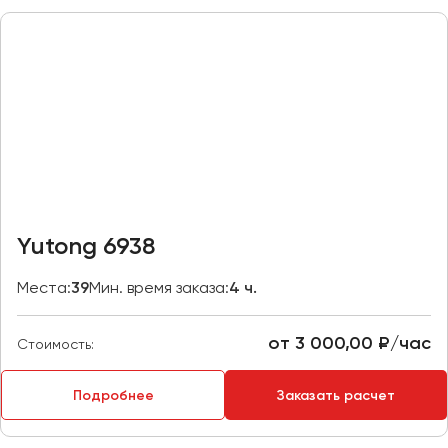
Пермь
Петрозаводск
Псков
Ростов-на-Дону
Рязань
Самара
Санкт-Петербург
Yutong 6938
Саранск
Места:
39
Мин. время заказа:
4 ч.
Саратов
Севастополь
от 3 000,00 ₽/час
Симферополь
Стоимость:
Смоленск
Подробнее
Заказать расчет
Сочи
Ставрополь