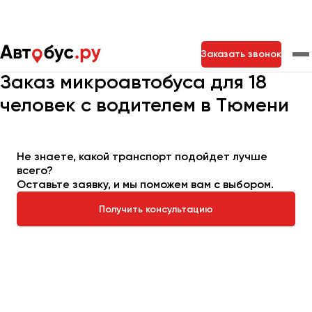
Главная
Автопарк
Заказать микроавтобус
Заказать звонок
Микроавтобус на 18 мест
Заказ микроавтобуса для 18
человек с водителем в Тюмени
Москва
Санкт-Петербург
Новосибирск
Екатеринбург
Самара
Казань
Тольятти
Не знаете, какой транспорт подойдет лучше
всего?
Оставьте заявку, и мы поможем вам с выбором.
Архангельск
Астрахань
Получить консультацию
Барнаул
Белгород
Брянск