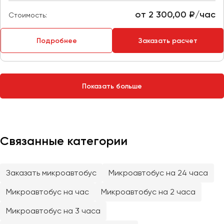
Сургут
от 2 300,00 ₽/час
Стоимость:
Тверь
Подробнее
Заказать расчет
Тольятти
Томск
Тула
Тюмень
Показать больше
Улан-Удэ
Ульяновск
Уфа
Связанные категории
Феодосия
Заказать микроавтобус
Микроавтобус на 24 часа
Хабаровск
Микроавтобус на час
Микроавтобус на 2 часа
Микроавтобус на 3 часа
Чебоксары