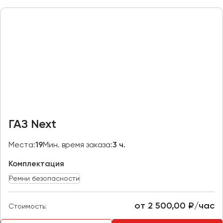
Макеевка
Махачкала
Москва
Мурманск
Набережные Челны
Нижний Новгород
Нижний Тагил
Новокузнецк
ГАЗ Next
Новороссийск
Новосибирск
Места:
19
Мин. время заказа:
3 ч.
Комплектация
Омск
Орёл
Ремни безопасности
Оренбург
от 2 500,00 ₽/час
Стоимость:
Пенза