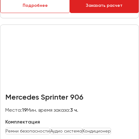
Подробнее
Заказать расчет
Пермь
Петрозаводск
Псков
Ростов-на-Дону
Рязань
Самара
Санкт-Петербург
Саранск
Саратов
Mercedes Sprinter 906
Севастополь
Симферополь
Места:
19
Мин. время заказа:
3 ч.
Смоленск
Комплектация
Сочи
Ремни безопасности
Аудио система
Кондиционер
Ставрополь