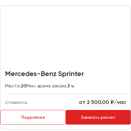
Казань
Калининград
Калуга
Кемерово
Керчь
Киров
Краснодар
Красноярск
Mercedes-Benz Sprinter
Курган
Места:
20
Мин. время заказа:
3 ч.
Курск
от 2 500,00 ₽/час
Липецк
Стоимость:
Луганск
Подробнее
Заказать расчет
Магнитогорск