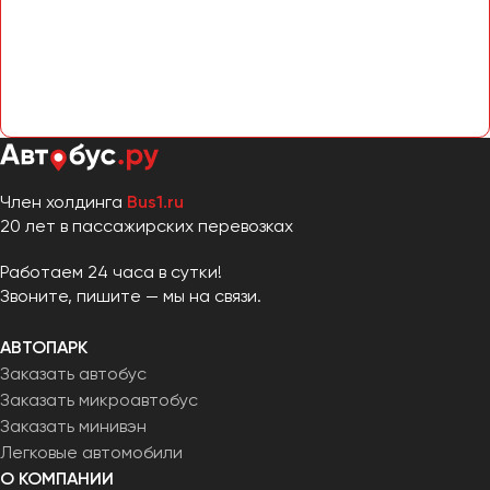
Сургут
Тверь
Тольятти
Томск
Тула
Тюмень
Член холдинга
Bus1.ru
20 лет в пассажирских перевозках
Улан-Удэ
Ульяновск
Работаем 24 часа в сутки!
Звоните, пишите — мы на связи.
Уфа
АВТОПАРК
Феодосия
Заказать автобус
Заказать микроавтобус
Хабаровск
Заказать минивэн
Легковые автомобили
Чебоксары
О КОМПАНИИ