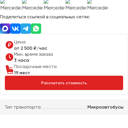
Отправить заявку
Великий Новгород
Отправить заявку
Владивосток
Нажимая на кнопку, вы соглашаетесь с
политикой
Поделиться ссылкой в социальных сетях:
Владикавказ
конфиденциальности
Нажимая на кнопку, вы соглашаетесь с
политикой
конфиденциальности
Владимир
Волгоград
Цена
Волжский
от 2 500 ₽/час
Вологда
Мин. время заказа
Воронеж
3 часа
Посадочные места
19 мест
Донецк
Рассчитать стоимость
Евпатория
Екатеринбург
Тип транспорта
Микроавтобусы
Иваново
Ижевск
Иркутск