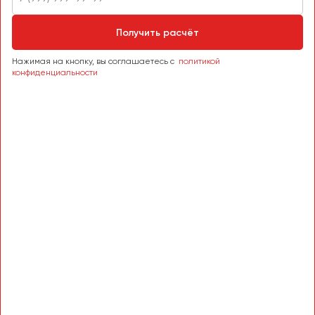
Пермь
Петрозаводск
Получить расчёт
Псков
Нажимая на кнопку, вы соглашаетесь с
политикой
конфиденциальности
Ростов-на-Дону
Рязань
Самара
Санкт-Петербург
Саранск
Саратов
Севастополь
Симферополь
Смоленск
Сочи
Ставрополь