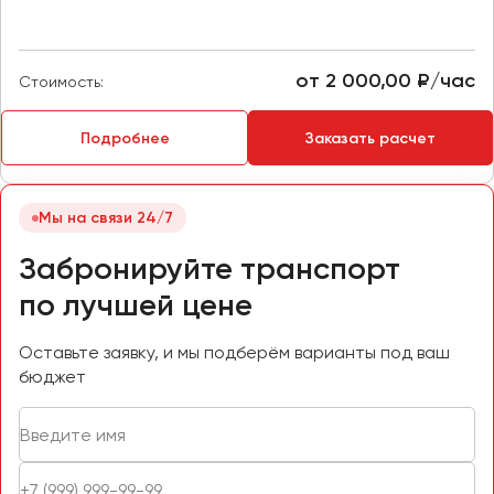
Макеевка
Махачкала
Москва
от 2 000,00 ₽/час
Стоимость:
Мурманск
Подробнее
Заказать расчет
Набережные Челны
Нижний Новгород
Нижний Тагил
Мы на связи 24/7
Новокузнецк
Забронируйте транспорт
Новороссийск
по лучшей цене
Новосибирск
Оставьте заявку, и мы подберём варианты под ваш
Омск
бюджет
Орёл
Оренбург
Пенза