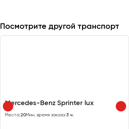
Казань
Калининград
Посмотрите другой транспорт
Калуга
Кемерово
Керчь
Киров
Краснодар
Красноярск
Курган
Курск
Липецк
Mercedes-Benz Sprinter lux
Луганск
Места:
20
Мин. время заказа:
3 ч.
Магнитогорск