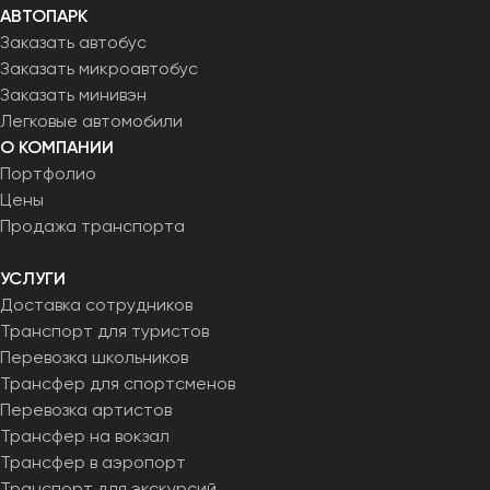
АВТОПАРК
Пермь
Заказать автобус
Петрозаводск
Заказать микроавтобус
Псков
Заказать минивэн
Легковые автомобили
Ростов-на-Дону
О КОМПАНИИ
Рязань
Портфолио
Цены
Продажа транспорта
Самара
Санкт-Петербург
УСЛУГИ
Саранск
Доставка сотрудников
Саратов
Транспорт для туристов
Севастополь
Перевозка школьников
Симферополь
Трансфер для спортсменов
Смоленск
Перевозка артистов
Сочи
Трансфер на вокзал
Трансфер в аэропорт
Ставрополь
Транспорт для экскурсий