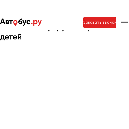
Главная
Портфолио
Детские перевозки
Заказать звонок
Кейсы Автобус.ру по перевозкам
детей
Москва
Санкт-Петербург
Новосибирск
Екатеринбург
Самара
Казань
Тольятти
Архангельск
Астрахань
Барнаул
Белгород
Брянск