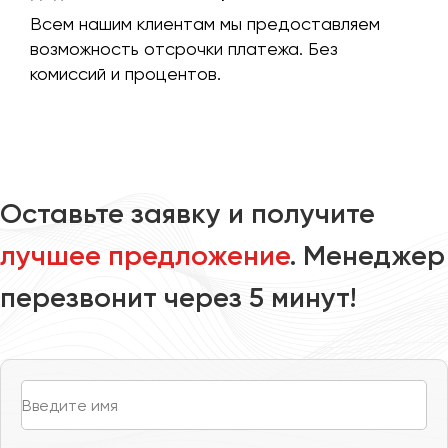
Всем нашим клиентам мы предоставляем
возможность отсрочки платежа. Без
Казань
комиссий и процентов.
Калининград
Калуга
Кемерово
Керчь
Киров
Оставьте заявку и получите
Краснодар
Красноярск
лучшее предложение
. Менеджер
Курган
перезвонит через 5 минут!
Курск
Липецк
Луганск
Магнитогорск