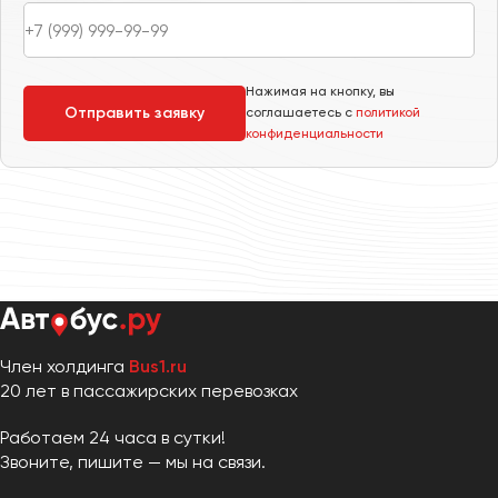
Макеевка
Махачкала
Москва
Нажимая на кнопку, вы
Мурманск
Отправить заявку
соглашаетесь с
политикой
конфиденциальности
Набережные Челны
Нижний Новгород
Нижний Тагил
Новокузнецк
Новороссийск
Новосибирск
Член холдинга
Bus1.ru
Омск
20 лет в пассажирских перевозках
Орёл
Оренбург
Работаем 24 часа в сутки!
Звоните, пишите — мы на связи.
Пенза