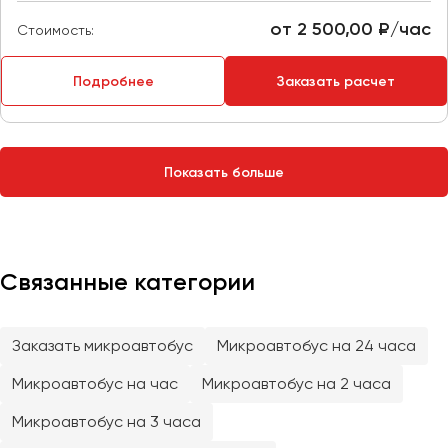
Сургут
от 2 500,00 ₽/час
Стоимость:
Тверь
Подробнее
Заказать расчет
Тольятти
Томск
Тула
Тюмень
Показать больше
Улан-Удэ
Ульяновск
Уфа
Связанные категории
Феодосия
Заказать микроавтобус
Микроавтобус на 24 часа
Хабаровск
Микроавтобус на час
Микроавтобус на 2 часа
Микроавтобус на 3 часа
Чебоксары