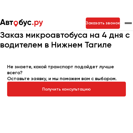
Главная
Автопарк
Заказать микроавтобус
Заказать звонок
Микроавтобус на 4 дня
Заказ микроавтобуса на 4 дня с
водителем в Нижнем Тагиле
Москва
Санкт-Петербург
Новосибирск
Екатеринбург
Самара
Казань
Тольятти
Не знаете, какой транспорт подойдет лучше
всего?
Оставьте заявку, и мы поможем вам с выбором.
Архангельск
Астрахань
Получить консультацию
Барнаул
Белгород
Брянск