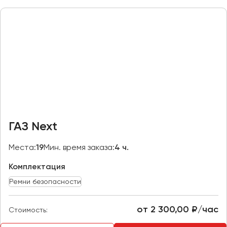
Макеевка
Махачкала
Москва
Мурманск
Набережные Челны
Нижний Новгород
Нижний Тагил
Новокузнецк
ГАЗ Next
Новороссийск
Новосибирск
Места:
19
Мин. время заказа:
4 ч.
Комплектация
Омск
Орёл
Ремни безопасности
Оренбург
от 2 300,00 ₽/час
Стоимость:
Пенза