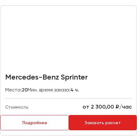
Казань
Калининград
Калуга
Кемерово
Керчь
Киров
Краснодар
Красноярск
Mercedes-Benz Sprinter
Курган
Места:
20
Мин. время заказа:
4 ч.
Курск
от 2 300,00 ₽/час
Липецк
Стоимость:
Луганск
Подробнее
Заказать расчет
Магнитогорск