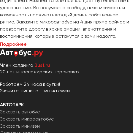
водителем в Нижнем Тагиле превращает путешествие в
удовольствие. Вы получаете свободу, независимость и
возможность проживать каждый день в собственном
ритме. Закажите микроавтобус на 4 дня прямо сейчас и
превратите дорогу в яркие эмоции, впечатления и
воспоминания, которые останутся с вами надолго.
Подробнее
Член холдинга
Bus1.ru
20 лет в пассажирских перевозках
Работаем 24 часа в сутки!
Звоните, пишите — мы на связи.
АВТОПАРК
Заказать автобус
Заказать микроавтобус
Заказать минивэн