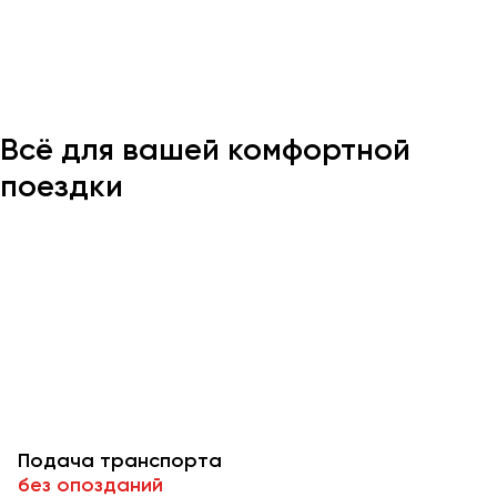
Казань
Калининград
Калуга
Всё для вашей комфортной
Кемерово
Керчь
поездки
Киров
Краснодар
Красноярск
Курган
Курск
Липецк
Луганск
Подача транспорта
Магнитогорск
без опозданий