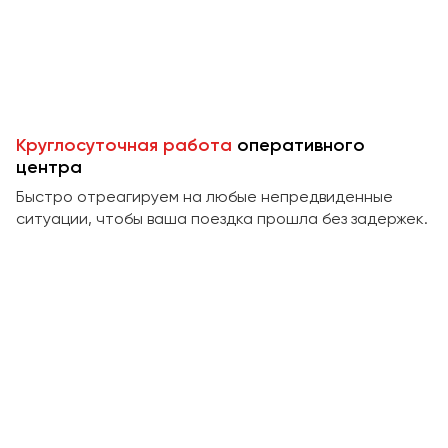
Пермь
Петрозаводск
Псков
Ростов-на-Дону
Круглосуточная работа
оперативного
Рязань
центра
Быстро отреагируем на любые непредвиденные
Самара
ситуации, чтобы ваша поездка прошла без задержек.
Санкт-Петербург
Саранск
Саратов
Севастополь
Симферополь
Смоленск
Сочи
Ставрополь