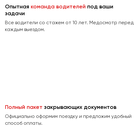
Сургут
Опытная
команда водителей
под ваши
задачи
Тверь
Все водители со стажем от 10 лет. Медосмотр перед
Тольятти
каждым выездом.
Томск
Тула
Тюмень
Улан-Удэ
Ульяновск
Уфа
Феодосия
Полный пакет
закрывающих документов
Официально оформим поездку и предложим удобный
Хабаровск
способ оплаты.
Чебоксары