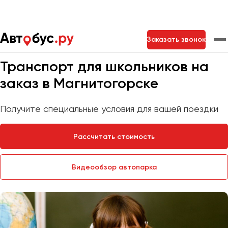
Главная
Услуги
Перевозка школьников
Заказать звонок
Мы на связи 24/7
Транспорт для школьников на
Москва
Санкт-Петербург
Новосибирск
заказ в Магнитогорске
Екатеринбург
Самара
Казань
Тольятти
Получите специальные условия для вашей поездки
Рассчитать стоимость
Архангельск
Астрахань
Видеообзор автопарка
Барнаул
Белгород
Брянск