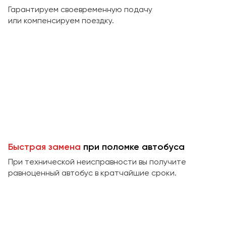
Макеевка
Гарантируем своевременную подачу
Махачкала
или компенсируем поездку.
Москва
Мурманск
Набережные Челны
Нижний Новгород
Нижний Тагил
Новокузнецк
Новороссийск
Новосибирск
Быстрая замена
при поломке автобуса
При технической неисправности вы получите
Омск
равноценный автобус в кратчайшие сроки.
Орёл
Оренбург
Пенза