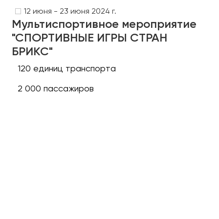
12 июня - 23 июня 2024 г.
Мультиспортивное мероприятие
Казань
"СПОРТИВНЫЕ ИГРЫ СТРАН
Калининград
БРИКС"
Калуга
Кемерово
120 единиц транспорта
Керчь
2 000 пассажиров
Киров
Краснодар
Красноярск
Курган
Курск
Липецк
Луганск
Магнитогорск