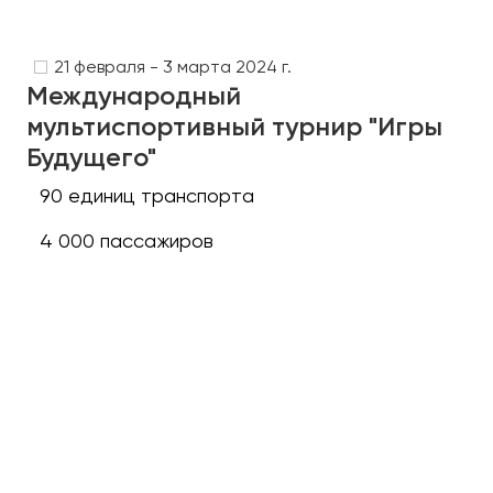
Сургут
Тверь
21 февраля - 3 марта 2024 г.
Международный
Тольятти
мультиспортивный турнир "Игры
Томск
Будущего"
Тула
Тюмень
90 единиц транспорта
4 000 пассажиров
Улан-Удэ
Ульяновск
Уфа
Феодосия
Хабаровск
Чебоксары