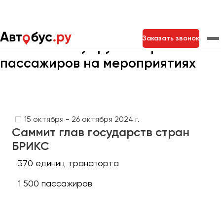
Главная
Портфолио
Транспорт на мероприятия
Заказать звонок
Кейсы Автобус.ру по перевозкам
пассажиров на мероприятиях
Москва
Санкт-Петербург
Новосибирск
Екатеринбург
Самара
Казань
Тольятти
15 октября - 26 октября 2024 г.
Саммит глав государств стран
Архангельск
БРИКС
Астрахань
370 единиц транспорта
Барнаул
1 500 пассажиров
Белгород
Брянск