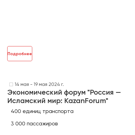
Макеевка
Махачкала
Москва
Мурманск
Набережные Челны
Нижний Новгород
Подробнее
Нижний Тагил
Новокузнецк
Новороссийск
Новосибирск
14 мая - 19 мая 2024 г.
Экономический форум "Россия —
Исламский мир: KazanForum"
Омск
Орёл
400 единиц транспорта
Оренбург
3 000 пассажиров
Пенза