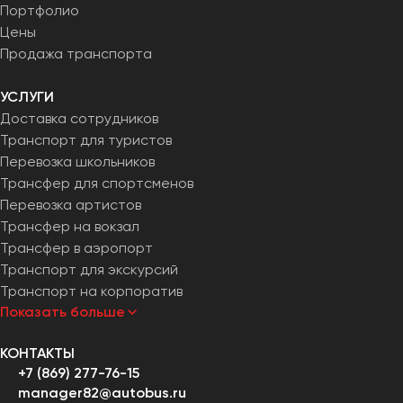
Портфолио
Тверь
Цены
Тольятти
Продажа транспорта
Томск
Тула
УСЛУГИ
Тюмень
Доставка сотрудников
Транспорт для туристов
Перевозка школьников
Улан-Удэ
Трансфер для спортсменов
Ульяновск
Перевозка артистов
Уфа
Трансфер на вокзал
Трансфер в аэропорт
Феодосия
Транспорт для экскурсий
Транспорт на корпоратив
Хабаровск
Показать больше
КОНТАКТЫ
Чебоксары
+7 (869) 277-76-15
Челябинск
manager82@autobus.ru