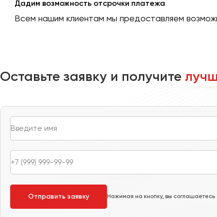
Дадим возможность отсрочки платежа
Москва
Всем нашим клиентам мы предоставляем возможн
Мурманск
Набережные Челны
Нижний Новгород
Оставьте заявку и получите
лучш
Нижний Тагил
Новокузнецк
Новороссийск
Новосибирск
Омск
Орёл
Оренбург
Пенза
Отправить заявку
Нажимая на кнопку, вы соглашаетесь
Пермь