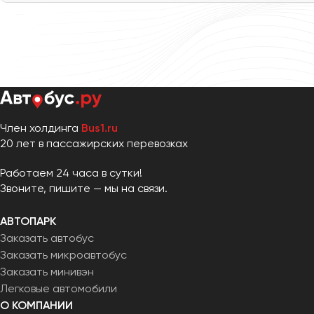
Петрозаводск
Псков
Ростов-на-Дону
Рязань
Самара
Член холдинга
Bus1.ru
Санкт-Петербург
20 лет в пассажирских перевозках
Саранск
Работаем 24 часа в сутки!
Саратов
Звоните, пишите — мы на связи.
Севастополь
Симферополь
АВТОПАРК
Смоленск
Заказать автобус
Сочи
Заказать микроавтобус
Ставрополь
Заказать минивэн
Легковые автомобили
Сургут
О КОМПАНИИ