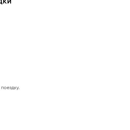
дки
поездку.