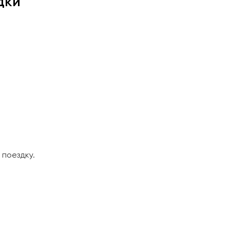
дки
поездку.