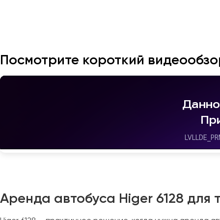
Посмотрите короткий видеообзо
Москва
Санкт-Пете
Архангельск
Астрахань
Барнаул
Белгород
Аренда автобуса Higer 6128 для
Брянск