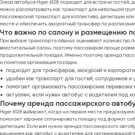
Заказ автобуса Higer 6128 подходит для встречи гостей,
Иркутск
можно рассматривать как транспорт для небольшой групп
пассажирский транспорт для коллектива, делегации или у
Казань
месте и обеспечить аккуратный трансфер по расписани
Калининград
Что важно по салону и размещению 
Калуга
При выборе транспорта обычно оценивают количество па
Кемерово
вместительный салон, поэтому пассажирам проще размес
Керчь
продолжительной поездки. Именно поэтому аренда пассаж
Киров
и понятная организация посадки.
Краснодар
подходит для трансферов, экскурсий и корпорати
Красноярск
удобен как транспорт для гостей, сотрудников и 
Курган
помогает организовать пассажирские перевозки 
Курск
актуален, если нужен автобус с водителем под к
Почему аренда пассажирского автобус
Липецк
Higer 6128 выбирают, когда на первом месте предсказуе
Луганск
помогает заранее спланировать поездку под формат собы
делегации. Если вам нужна аренда пассажирского автобу
решением как автобус с водителем для организованной 
Магнитогорск