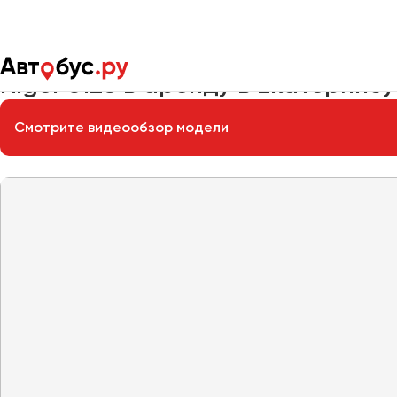
Главная
Автопарк
Заказать автобус
Higer 6128
Higer 6128 в аренду в Екатеринб
Смотрите видеообзор модели