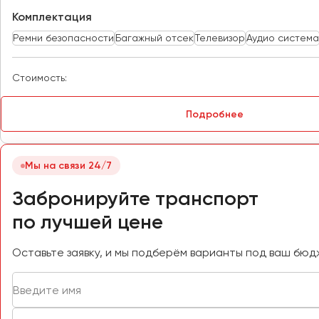
Пенза
Комплектация
Пермь
Ремни безопасности
Багажный отсек
Телевизор
Аудио система
Петрозаводск
Псков
Стоимость:
Ростов-на-Дону
Подробнее
Рязань
Самара
Мы на связи 24/7
Санкт-Петербург
Забронируйте транспорт
Саранск
Саратов
по лучшей цене
Севастополь
Оставьте заявку, и мы подберём варианты под ваш бюд
Симферополь
Смоленск
Сочи
Ставрополь