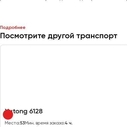
Макеевка
Махачкала
Москва
Подробнее
Мурманск
Посмотрите другой транспорт
Набережные Челны
Нижний Новгород
Нижний Тагил
Новокузнецк
Новороссийск
Новосибирск
Омск
Орёл
Yutong 6128
Оренбург
Места:
53
Мин. время заказа:
4 ч.