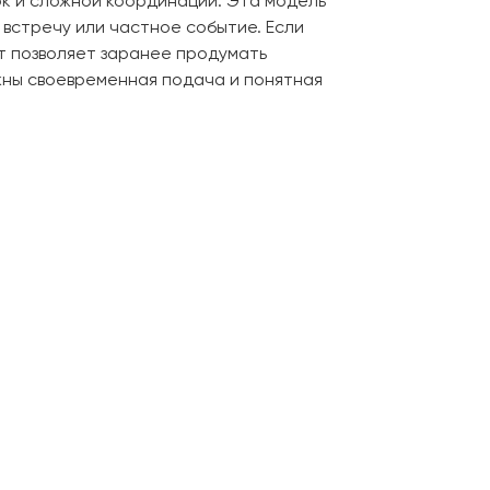
ок и сложной координации. Эта модель
встречу или частное событие. Если
т позволяет заранее продумать
ажны своевременная подача и понятная