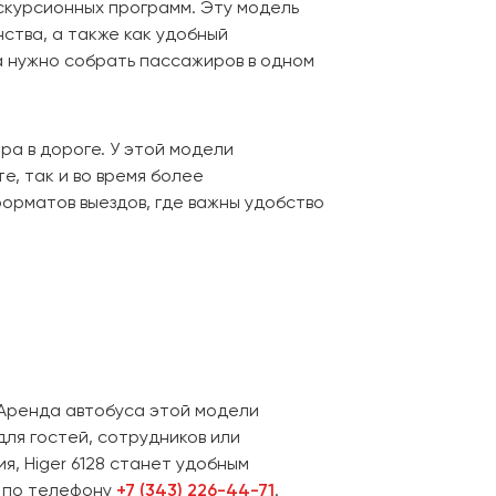
кскурсионных программ. Эту модель
ства, а также как удобный
да нужно собрать пассажиров в одном
а в дороге. У этой модели
, так и во время более
орматов выездов, где важны удобство
 Аренда автобуса этой модели
ля гостей, сотрудников или
я, Higer 6128 станет удобным
о по телефону
+7 (343) 226-44-71
.