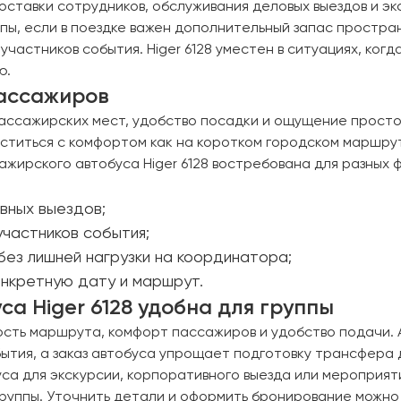
 доставки сотрудников, обслуживания деловых выездов и э
ы, если в поездке важен дополнительный запас простран
частников события. Higer 6128 уместен в ситуациях, ког
ю.
пассажиров
ссажирских мест, удобство посадки и ощущение простор
титься с комфортом как на коротком городском маршруте
ирского автобуса Higer 6128 востребована для разных ф
вных выездов;
участников события;
без лишней нагрузки на координатора;
онкретную дату и маршрут.
а Higer 6128 удобна для группы
мость маршрута, комфорт пассажиров и удобство подачи.
тия, а заказ автобуса упрощает подготовку трансфера д
са для экскурсии, корпоративного выезда или мероприяти
группы. Уточнить детали и оформить бронирование можн