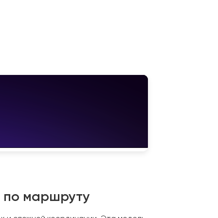
нь
Тольятти
к по маршруту