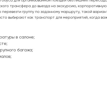
втобуса для организованной поездки без лишних пересад
кого трансфера до выезда на экскурсию, корпоративную 
Отправить заявку
Отправить заявку
 перевезти группу по заданному маршруту, такой вариан
 часто выбирают как транспорт для мероприятий, когда в
Нажимая на кнопку, вы соглашаетесь с
Нажимая на кнопку, вы соглашаетесь с
политикой конфиденциальности
политикой конфиденциальности
ратуры в салоне;
сте;
рупного багажа;
иалов;