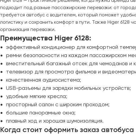
Higer 6128 — практичное решение, когда нужна аренда а
подходит под разные пассажирские перевозки: от городс
Великий Новгород
требуется автобус с водителем, который поможет удобно
Владивосток
логистику и сохранить комфорт в пути. Также Higer 6128
Владикавказ
организация перевозки.
Владимир
Преимущества Higer 6128:
Волгоград
эффективный кондиционер для комфортной темпе
Волжский
ремни безопасности на каждом пассажирском ме
Вологда
вместительный багажный отсек для чемоданов и к
Воронеж
телевизор для просмотра фильмов и видеоматер
качественная аудиосистема;
Донецк
USB-разъемы для зарядки мобильных устройств;
удобные мягкие кресла;
Евпатория
просторный салон с широким проходом;
Екатеринбург
большие панорамные окна;
плавный ход и хорошая шумоизоляция.
Иваново
Когда стоит оформить заказ автобуса
Ижевск