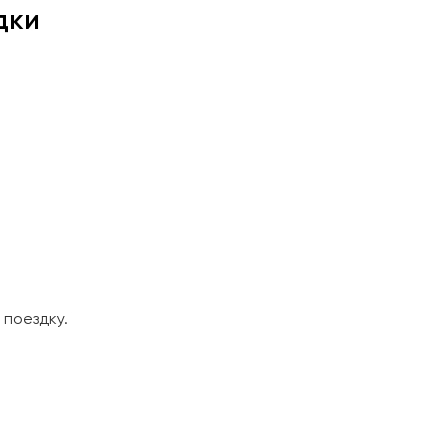
дки
поездку.