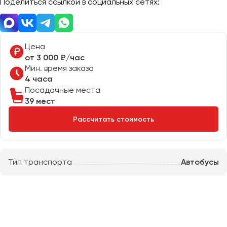
Поделиться ссылкой в социальных сетях:
Отправить заявку
Великий Новгород
Отправить заявку
Владивосток
Нажимая на кнопку, вы соглашаетесь с
политикой
Владикавказ
конфиденциальности
Нажимая на кнопку, вы соглашаетесь с
политикой
конфиденциальности
Цена
Владимир
от 3 000 ₽/час
Волгоград
Мин. время заказа
Волжский
4 часа
Вологда
Посадочные места
39 мест
Воронеж
Рассчитать стоимость
Донецк
Евпатория
Тип транспорта
Автобусы
Екатеринбург
Иваново
Ижевск
Иркутск