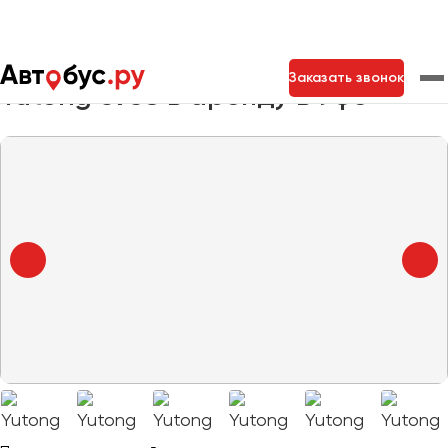
Главная
Автопарк
Заказать автобус
Yutong 6938
Заказать звонок
Yutong 6938 в аренду в Уфе
Москва
Санкт-Петербург
Новосибирск
Екатеринбург
Самара
Казань
Тольятти
Архангельск
Астрахань
Барнаул
Белгород
Брянск