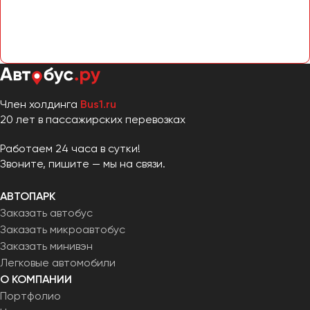
Сургут
Тверь
Тольятти
Томск
Тула
Член холдинга
Bus1.ru
Тюмень
20 лет в пассажирских перевозках
Работаем 24 часа в сутки!
Улан-Удэ
Звоните, пишите — мы на связи.
Ульяновск
Уфа
АВТОПАРК
Заказать автобус
Феодосия
Заказать микроавтобус
Заказать минивэн
Легковые автомобили
Хабаровск
О КОМПАНИИ
Портфолио
Чебоксары