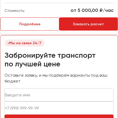
Макеевка
Махачкала
от 5 000,00 ₽/час
Стоимость:
Москва
Мурманск
Подробнее
Заказать расчет
Набережные Челны
Мы на связи 24/7
Нижний Новгород
Нижний Тагил
Забронируйте транспорт
Новокузнецк
по лучшей цене
Новороссийск
Новосибирск
Оставьте заявку, и мы подберём варианты под ваш
бюджет
Омск
Орёл
Оренбург
Пенза