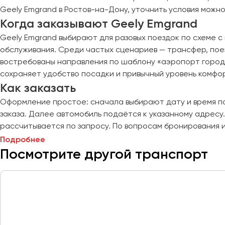
Курск
Geely Emgrand в Ростов-на-Дону, уточнить условия можн
Когда заказывают Geely Emgrand
Липецк
Geely Emgrand выбирают для разовых поездок по схеме с
Луганск
обслуживания. Среди частых сценариев — трансфер, пое
востребованы направления по шаблону «аэропорт города 
сохраняет удобство посадки и привычный уровень комфор
Магнитогорск
Как заказать
Макеевка
Оформление простое: сначала выбирают дату и время по
Махачкала
заказа. Далее автомобиль подаётся к указанному адресу.
Москва
рассчитывается по запросу. По вопросам бронирования и
Мурманск
Подробнее
Посмотрите другой транспорт
Набережные Челны
Нижний Новгород
Нижний Тагил
Новокузнецк
Новороссийск
Новосибирск