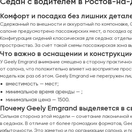
Седан с водителем в Ростов-на-
Евпатория
Комфорт и посадка без лишних детал
Екатеринбург
Сдержанный по внешности и аккуратный по компоновке, G
салоне предусмотрено пассажирских мест, а посадка ор
Иваново
Конфигурация сидений классическая для седана: отдель
Ижевск
пространство. За счёт такой схемы пассажирская зона в
Иркутск
Что важно в оснащении и конструкци
У Geely Emgrand внимание смещено в сторону практично
Казань
от салона, что положительно влияет на восприятие прос
Калининград
модель как раз об этом. Geely Emgrand не перегружен л
Калуга
вместимость — мест;
Кемерово
минимальное время аренды — ;
Керчь
минимальная цена — 1500.
Киров
Почему Geely Emgrand выделяется в с
Краснодар
Сильная сторона этой модели — сочетание лаконичной к
Красноярск
в седанах. В отличие от более громоздких форматов, Ge
Курган
избыточности. Это заметно и по организации салона, и