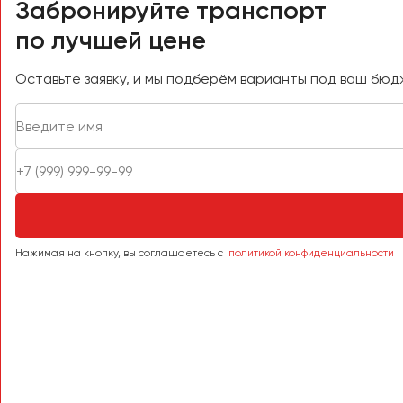
Забронируйте транспорт
Саратов
по лучшей цене
Севастополь
Симферополь
Оставьте заявку, и мы подберём варианты под ваш бюд
Смоленск
Сочи
Ставрополь
Сургут
Тверь
Тольятти
Томск
Нажимая на кнопку, вы соглашаетесь с
политикой конфиденциальности
Тула
Тюмень
Улан-Удэ
Ульяновск
Уфа