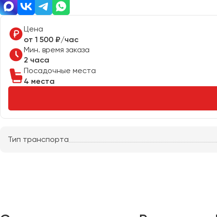
Астрахань
Цена
Барнаул
от 1 500 ₽/час
Мин. время заказа
Белгород
2 часа
Брянск
Посадочные места
4 места
Великий Новгород
Владивосток
Владикавказ
Владимир
Тип транспорта
Волгоград
Волжский
Вологда
Воронеж
Донецк