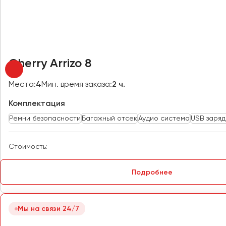
Омск
Орёл
Оренбург
Cherry Arrizo 8
Пенза
Места:
4
Мин. время заказа:
2 ч.
Пермь
Комплектация
Петрозаводск
Ремни безопасности
Багажный отсек
Аудио система
USB заряд
Псков
Стоимость:
Ростов-на-Дону
Рязань
Подробнее
Самара
Санкт-Петербург
Мы на связи 24/7
Саранск