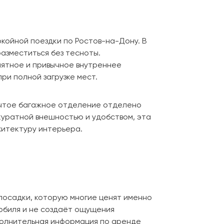
койной поездки по Ростов-на-Дону. В
азместиться без тесноты.
нятное и привычное внутреннее
ри полной загрузке мест.
крытое багажное отделение отделено
ккуратной внешностью и удобством, эта
хитектуру интерьера.
посадки, которую многие ценят именно
мобиля и не создаёт ощущения
ополнительная информация по аренде