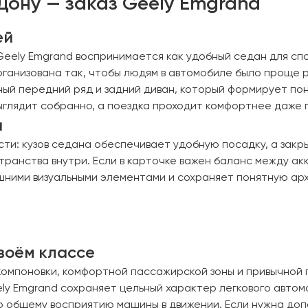
Дону — заказ Geely Emgrand
ей
eely Emgrand воспринимается как удобный седан для спо
ганизована так, чтобы людям в автомобиле было проще р
ный передний ряд и задний диван, который формирует по
ыглядит собранно, а поездка проходит комфортнее даже п
и
сти: кузов седана обеспечивает удобную посадку, а за
транства внутри. Если в карточке важен баланс между а
ишними визуальными элементами и сохраняет понятную ар
воём классе
омпоновки, комфортной пассажирской зоны и привычной 
ely Emgrand сохраняет цельный характер легкового авто
 по общему восприятию машины в движении. Если нужна д