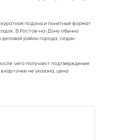
аккуратная подача и понятный формат
садок. В Ростов-на-Дону обычно
в деловой район города, седан
 после чего получают подтверждение
в карточке не указана, цена