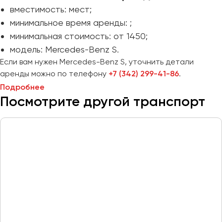
вместимость: мест;
Пермь
минимальное время аренды: ;
Петрозаводск
минимальная стоимость: от 1450;
Псков
модель: Mercedes-Benz S.
Если вам нужен Mercedes-Benz S, уточнить детали
Ростов-на-Дону
аренды можно по телефону
+7 (342) 299-41-86
.
Рязань
Подробнее
Посмотрите другой транспорт
Самара
Санкт-Петербург
Саранск
Саратов
Севастополь
Симферополь
Смоленск
Сочи
Ставрополь