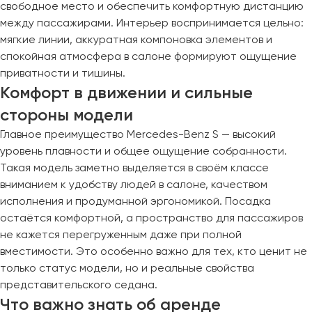
свободное место и обеспечить комфортную дистанцию
Макеевка
между пассажирами. Интерьер воспринимается цельно:
Махачкала
мягкие линии, аккуратная компоновка элементов и
Москва
спокойная атмосфера в салоне формируют ощущение
Мурманск
приватности и тишины.
Комфорт в движении и сильные
Набережные Челны
стороны модели
Нижний Новгород
Главное преимущество Mercedes-Benz S — высокий
Нижний Тагил
уровень плавности и общее ощущение собранности.
Новокузнецк
Такая модель заметно выделяется в своём классе
Новороссийск
вниманием к удобству людей в салоне, качеством
Новосибирск
исполнения и продуманной эргономикой. Посадка
остаётся комфортной, а пространство для пассажиров
Омск
не кажется перегруженным даже при полной
Орёл
вместимости. Это особенно важно для тех, кто ценит не
только статус модели, но и реальные свойства
Оренбург
представительского седана.
Что важно знать об аренде
Пенза