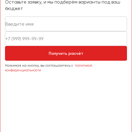
Оставьте заявку, и мы подберём варианты под ваш
Челябинск
бюджет
Череповец
Чита
Якутск
Ялта
Ярославль
Получить расчёт
Нажимая на кнопку, вы соглашаетесь с
политикой
конфиденциальности