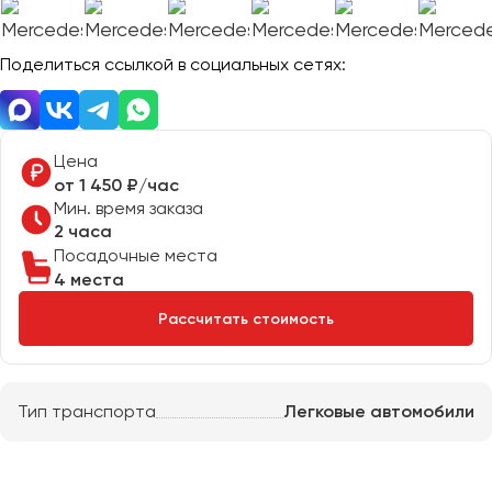
Отправить заявку
Великий Новгород
Отправить заявку
Владивосток
Нажимая на кнопку, вы соглашаетесь с
политикой
Поделиться ссылкой в социальных сетях:
Владикавказ
конфиденциальности
Нажимая на кнопку, вы соглашаетесь с
политикой
конфиденциальности
Владимир
Волгоград
Цена
Волжский
от 1 450 ₽/час
Вологда
Мин. время заказа
Воронеж
2 часа
Посадочные места
4 места
Донецк
Рассчитать стоимость
Евпатория
Екатеринбург
Тип транспорта
Легковые автомобили
Иваново
Ижевск
Иркутск