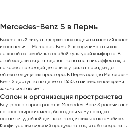
Казань
Калининград
Mercedes-Benz S в Пермь
Калуга
Кемерово
Выверенный силуэт, сдержанная подача и высокий класс
Керчь
исполнения — Mercedes-Benz S воспринимается как
легковой автомобиль с особой культурой комфорта. В
Киров
этой модели акцент сделан не на внешних эффектах, а
Краснодар
на качестве каждой детали внутри: от посадки до
Красноярск
общего ощущения простора. В Пермь аренда Mercedes-
Курган
Benz S доступна по цене от 1450, а минимальное время
Курск
заказа составляет .
Салон и организация пространства
Липецк
Внутреннее пространство Mercedes-Benz S рассчитано
Луганск
на пассажирских мест, благодаря чему посадка
остаётся удобной для всех находящихся в автомобиле.
Магнитогорск
Конфигурация сидений продумана так, чтобы сохранить