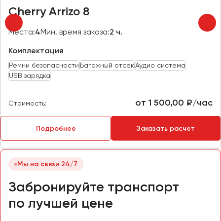
Сургут
Cherry Arrizo 8
Тверь
Места:
4
Мин. время заказа:
2 ч.
Тольятти
Комплектация
Томск
Ремни безопасности
Багажный отсек
Аудио система
Тула
USB зарядка
Тюмень
от 1 500,00 ₽/час
Стоимость:
Улан-Удэ
Ульяновск
Подробнее
Заказать расчет
Уфа
Феодосия
Мы на связи 24/7
Забронируйте транспорт
Хабаровск
по лучшей цене
Чебоксары