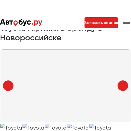
Главная
Автопарк
Заказать минивэн
Toyota Alphard
Заказать звонок
Toyota Alphard в аренду в
Новороссийске
Москва
Санкт-Петербург
Новосибирск
Екатеринбург
Самара
Казань
Тольятти
Архангельск
Астрахань
Барнаул
Белгород
Брянск