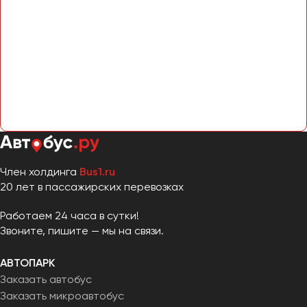
Сургут
Тверь
Тольятти
Томск
Тула
Тюмень
Улан-Удэ
Ульяновск
Член холдинга
Bus1.ru
20 лет в пассажирских перевозках
Уфа
Работаем 24 часа в сутки!
Феодосия
Звоните, пишите — мы на связи.
Хабаровск
АВТОПАРК
Заказать автобус
Заказать микроавтобус
Чебоксары