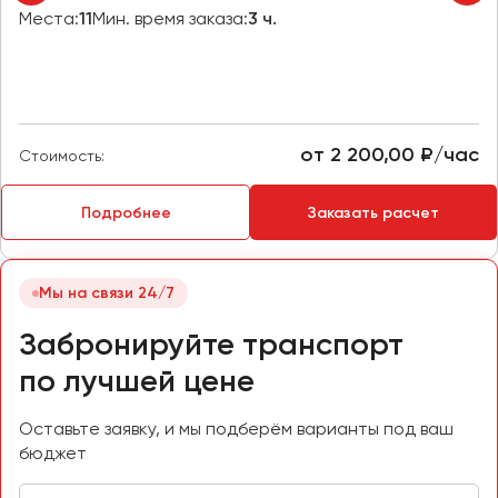
Макеевка
Места:
11
Мин. время заказа:
3 ч.
Махачкала
Москва
Мурманск
от 2 200,00 ₽/час
Стоимость:
Набережные Челны
Нижний Новгород
Подробнее
Заказать расчет
Нижний Тагил
Новокузнецк
Новороссийск
Мы на связи 24/7
Новосибирск
Забронируйте транспорт
Омск
по лучшей цене
Орёл
Оставьте заявку, и мы подберём варианты под ваш
Оренбург
бюджет
Пенза