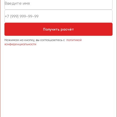
Пермь
Петрозаводск
Псков
Получить расчёт
Ростов-на-Дону
Рязань
Нажимая на кнопку, вы соглашаетесь с
политикой
конфиденциальности
Самара
Санкт-Петербург
Саранск
Саратов
Севастополь
Симферополь
Смоленск
Сочи
Ставрополь