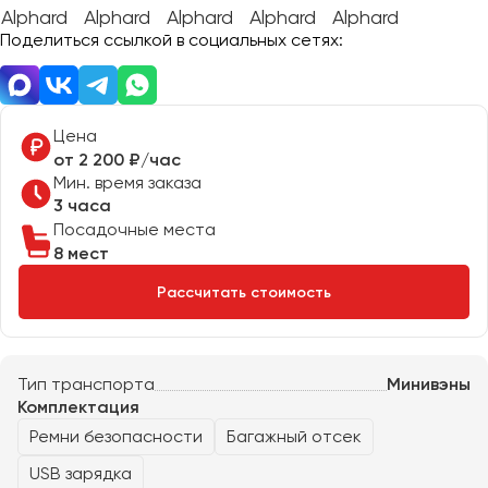
Отправить заявку
Великий Новгород
Отправить заявку
Поделиться ссылкой в социальных сетях:
Владивосток
Нажимая на кнопку, вы соглашаетесь с
политикой
Владикавказ
конфиденциальности
Нажимая на кнопку, вы соглашаетесь с
политикой
конфиденциальности
Владимир
Волгоград
Цена
от 2 200 ₽/час
Волжский
Мин. время заказа
Вологда
3 часа
Воронеж
Посадочные места
8 мест
Донецк
Рассчитать стоимость
Евпатория
Екатеринбург
Тип транспорта
Минивэны
Комплектация
Иваново
Ремни безопасности
Багажный отсек
Ижевск
USB зарядка
Иркутск