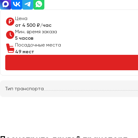
Казань
Калининград
Цена
Калуга
от 4 500 ₽/час
Кемерово
Мин. время заказа
Керчь
5 часов
Посадочные места
Киров
49 мест
Краснодар
Красноярск
Курган
Курск
Тип транспорта
Липецк
Луганск
Магнитогорск
Макеевка
Махачкала