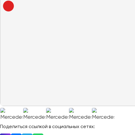
Владивосток
Владикавказ
Владимир
Волгоград
Волжский
Вологда
Воронеж
Донецк
Евпатория
Екатеринбург
Иваново
Ижевск
Иркутск
Поделиться ссылкой в социальных сетях: