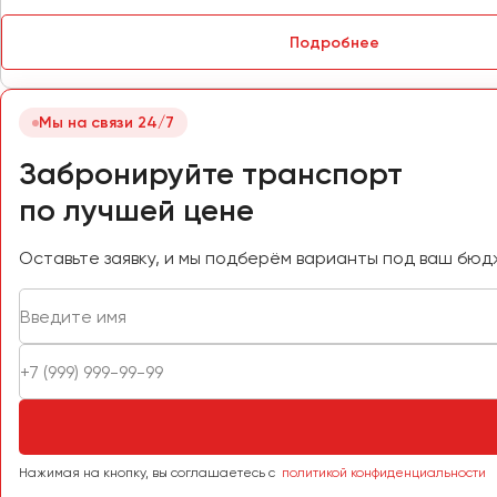
Петрозаводск
Псков
Подробнее
Ростов-на-Дону
Мы на связи 24/7
Рязань
Забронируйте транспорт
Самара
по лучшей цене
Санкт-Петербург
Саранск
Оставьте заявку, и мы подберём варианты под ваш бюд
Саратов
Севастополь
Симферополь
Смоленск
Сочи
Ставрополь
Сургут
Нажимая на кнопку, вы соглашаетесь с
политикой конфиденциальности