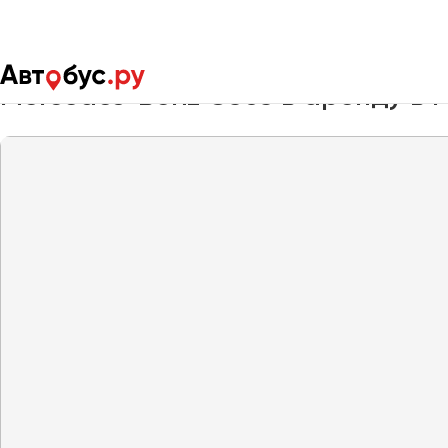
Главная
Автопарк
Заказать автобус
Mercedes-Benz O30
Mercedes-Benz O303 в аренду в
Москва
Санкт-Пете
Архангельск
Астрахань
Барнаул
Белгород
Брянск
Великий Новгород