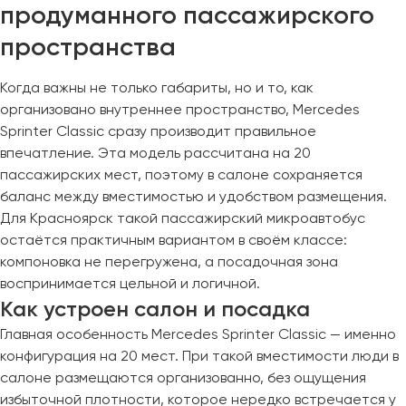
Макеевка
продуманного пассажирского
Махачкала
пространства
Москва
Мурманск
Когда важны не только габариты, но и то, как
организовано внутреннее пространство, Mercedes
Набережные Челны
Sprinter Classic сразу производит правильное
впечатление. Эта модель рассчитана на 20
Нижний Новгород
пассажирских мест, поэтому в салоне сохраняется
Нижний Тагил
баланс между вместимостью и удобством размещения.
Новокузнецк
Для Красноярск такой пассажирский микроавтобус
Новороссийск
остаётся практичным вариантом в своём классе:
Новосибирск
компоновка не перегружена, а посадочная зона
воспринимается цельной и логичной.
Омск
Как устроен салон и посадка
Орёл
Главная особенность Mercedes Sprinter Classic — именно
Оренбург
конфигурация на 20 мест. При такой вместимости люди в
салоне размещаются организованно, без ощущения
избыточной плотности, которое нередко встречается у
Пенза