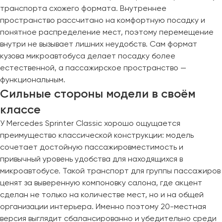
транспорта схожего формата. Внутреннее
Пермь
пространство рассчитано на комфортную посадку и
Петрозаводск
понятное распределение мест, поэтому перемещение
Псков
внутри не вызывает лишних неудобств. Сам формат
кузова микроавтобуса делает посадку более
Ростов-на-Дону
естественной, а пассажирское пространство —
Рязань
функциональным.
Сильные стороны модели в своём
Самара
классе
Санкт-Петербург
У Mercedes Sprinter Classic хорошо ощущается
Саранск
преимущество классической конструкции: модель
Саратов
сочетает достойную пассажировместимость и
Севастополь
привычный уровень удобства для находящихся в
Симферополь
микроавтобусе. Такой транспорт для группы пассажиров
ценят за выверенную компоновку салона, где акцент
Смоленск
сделан не только на количестве мест, но и на общей
Сочи
организации интерьера. Именно поэтому 20-местная
Ставрополь
версия выглядит сбалансированно и убедительно среди