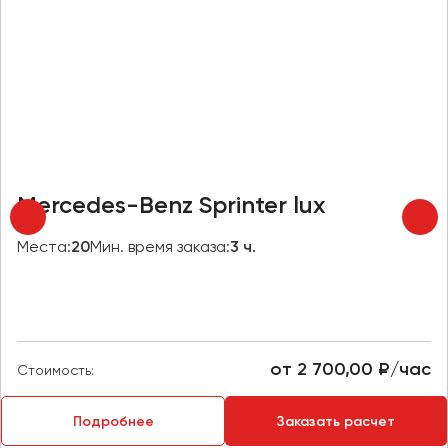
Челябинск
Череповец
Чита
Якутск
Ялта
Ярославль
Mercedes-Benz Sprinter lux
Места:
20
Мин. время заказа:
3 ч.
от 2 700,00 ₽/час
Стоимость:
Подробнее
Заказать расчет