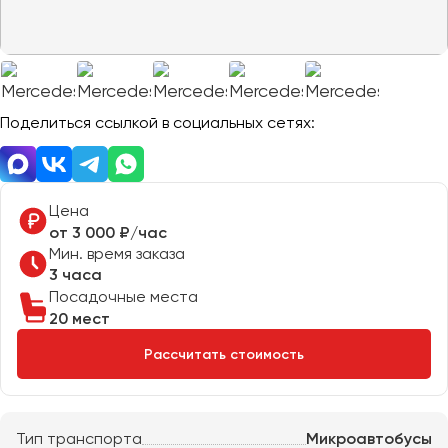
Отправить заявку
Великий Новгород
Отправить заявку
Владивосток
Нажимая на кнопку, вы соглашаетесь с
политикой
Владикавказ
конфиденциальности
Нажимая на кнопку, вы соглашаетесь с
политикой
конфиденциальности
Владимир
Волгоград
Поделиться ссылкой в социальных сетях:
Волжский
Вологда
Воронеж
Цена
от 3 000 ₽/час
Мин. время заказа
Донецк
3 часа
Посадочные места
Евпатория
20 мест
Екатеринбург
Рассчитать стоимость
Иваново
Ижевск
Тип транспорта
Микроавтобусы
Иркутск