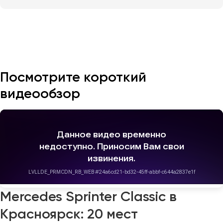
Казань
Калининград
Калуга
Кемерово
Посмотрите короткий
Керчь
видеообзор
Киров
Краснодар
Красноярск
Курган
Курск
Липецк
Луганск
Mercedes Sprinter Classic в
Красноярск: 20 мест
Магнитогорск