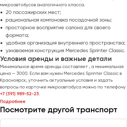
Сургут
микроавтобусов аналогичного класса.
20 пассажирских мест;
Тверь
рациональная компоновка посадочной зоны;
Тольятти
просторное восприятие салона для своего
Томск
формата;
Тула
удобная организация внутреннего пространства;
Тюмень
узнаваемая конструкция Mercedes Sprinter Classic.
Условия аренды и важные детали
Улан-Удэ
Минимальное время аренды составляет , а минимальная
Ульяновск
цена — 3000. Если вам нужен Mercedes Sprinter Classic в
Уфа
Красноярск, уточнить актуальные условия и задать
вопросы по карточке микроавтобуса можно по телефону
Феодосия
+7 (391) 989-52-23
.
Подробнее
Посмотрите другой транспорт
Хабаровск
Чебоксары