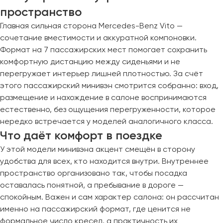
Макеевка
пространство
Махачкала
Главная сильная сторона Mercedes-Benz Vito —
Москва
сочетание вместимости и аккуратной компоновки.
Мурманск
Формат на 7 пассажирских мест помогает сохранить
комфортную дистанцию между сиденьями и не
Набережные Челны
перегружает интерьер лишней плотностью. За счёт
Нижний Новгород
этого пассажирский минивэн смотрится собранно: вход,
размещение и нахождение в салоне воспринимаются
Нижний Тагил
естественно, без ощущения перегруженности, которое
Новокузнецк
нередко встречается у моделей аналогичного класса.
Новороссийск
Что даёт комфорт в поездке
Новосибирск
У этой модели минивэна акцент смещён в сторону
удобства для всех, кто находится внутри. Внутреннее
Омск
пространство организовано так, чтобы посадка
Орёл
оставалась понятной, а пребывание в дороге —
Оренбург
спокойным. Важен и сам характер салона: он рассчитан
именно на пассажирский формат, где ценится не
Пенза
формальное число кресел, а практичность их