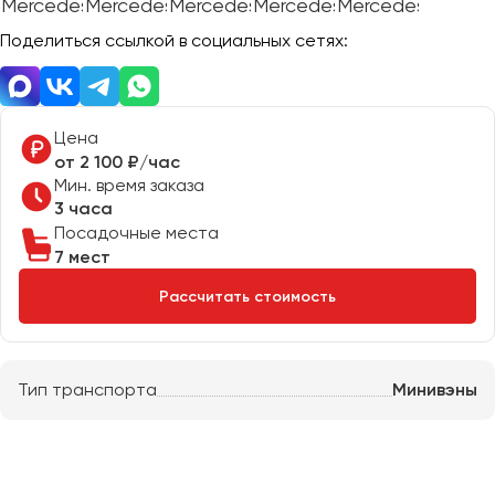
Отправить заявку
Великий Новгород
Отправить заявку
Поделиться ссылкой в социальных сетях:
Владивосток
Нажимая на кнопку, вы соглашаетесь с
политикой
Владикавказ
конфиденциальности
Нажимая на кнопку, вы соглашаетесь с
политикой
конфиденциальности
Владимир
Волгоград
Цена
от 2 100 ₽/час
Волжский
Мин. время заказа
Вологда
3 часа
Воронеж
Посадочные места
7 мест
Донецк
Рассчитать стоимость
Евпатория
Екатеринбург
Тип транспорта
Минивэны
Иваново
Ижевск
Иркутск