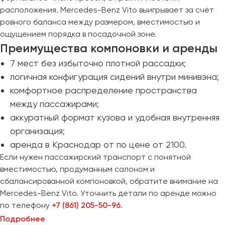
расположения. Mercedes-Benz Vito выигрывает за счёт
Пермь
ровного баланса между размером, вместимостью и
Петрозаводск
ощущением порядка в посадочной зоне.
Псков
Преимущества компоновки и аренды
7 мест без избыточно плотной рассадки;
Ростов-на-Дону
логичная конфигурация сидений внутри минивэна;
Рязань
комфортное распределение пространства
между пассажирами;
Самара
аккуратный формат кузова и удобная внутренняя
Санкт-Петербург
организация;
Саранск
аренда в Краснодар от по цене от 2100.
Саратов
Если нужен пассажирский транспорт с понятной
Севастополь
вместимостью, продуманным салоном и
Симферополь
сбалансированной компоновкой, обратите внимание на
Смоленск
Mercedes-Benz Vito. Уточнить детали по аренде можно
Сочи
по телефону
+7 (861) 205-50-96
.
Ставрополь
Подробнее