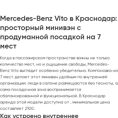
Казань
Mercedes-Benz Vito в Краснодар:
Калининград
просторный минивэн с
Калуга
продуманной посадкой на 7
Кемерово
Керчь
мест
Киров
Краснодар
Когда в пассажирском пространстве важны не только
Красноярск
количество мест, но и ощущение свободы, Mercedes-
Benz Vito выглядит особенно убедительно. Компоновка на
Курган
7 мест делает этот минивэн удобным по внутренней
Курск
организации: люди в салоне размещаются без тесноты, а
сама посадочная зона воспринимается
Липецк
сбалансированной и функциональной. В Краснодар
Луганск
аренда этой модели доступна от , минимальная цена
составляет 2100.
Магнитогорск
Как устроено внутреннее