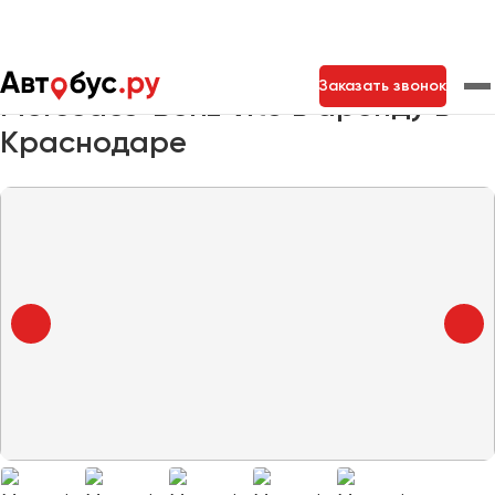
Главная
Автопарк
Заказать минивэн
Mercedes-Benz Vito
Заказать звонок
Mercedes-Benz Vito в аренду в
Краснодаре
Москва
Санкт-Петербург
Новосибирск
Екатеринбург
Самара
Казань
Тольятти
Архангельск
Астрахань
Барнаул
Белгород
Брянск