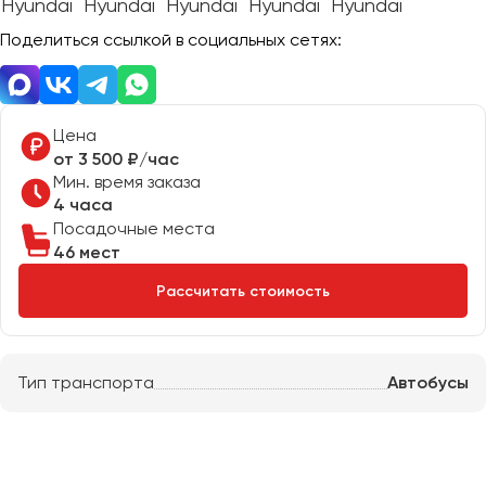
Отправить заявку
Великий Новгород
Отправить заявку
Поделиться ссылкой в социальных сетях:
Владивосток
Нажимая на кнопку, вы соглашаетесь с
политикой
Владикавказ
конфиденциальности
Нажимая на кнопку, вы соглашаетесь с
политикой
конфиденциальности
Владимир
Волгоград
Цена
от 3 500 ₽/час
Волжский
Мин. время заказа
Вологда
4 часа
Воронеж
Посадочные места
46 мест
Донецк
Рассчитать стоимость
Евпатория
Екатеринбург
Тип транспорта
Автобусы
Иваново
Ижевск
Иркутск