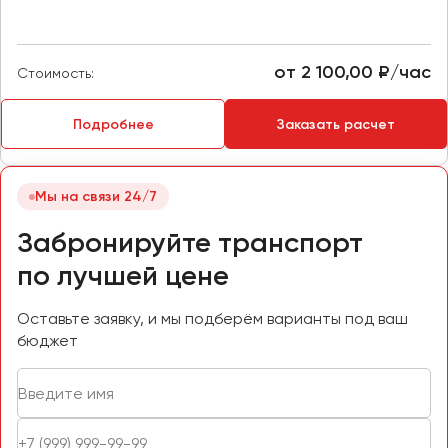
Макеевка
Махачкала
Москва
от 2 100,00 ₽/час
Стоимость:
Мурманск
Подробнее
Заказать расчет
Набережные Челны
Нижний Новгород
Нижний Тагил
Мы на связи 24/7
Новокузнецк
Забронируйте транспорт
Новороссийск
по лучшей цене
Новосибирск
Оставьте заявку, и мы подберём варианты под ваш
Омск
бюджет
Орёл
Оренбург
Пенза