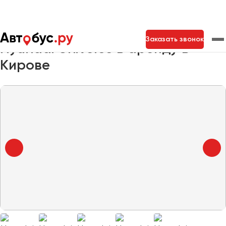
Главная
Автопарк
Заказать автобус
Hyundai Universe
Заказать звонок
Hyundai Universe в аренду в
Кирове
Москва
Санкт-Петербург
Новосибирск
Екатеринбург
Самара
Казань
Тольятти
Архангельск
Астрахань
Барнаул
Белгород
Брянск