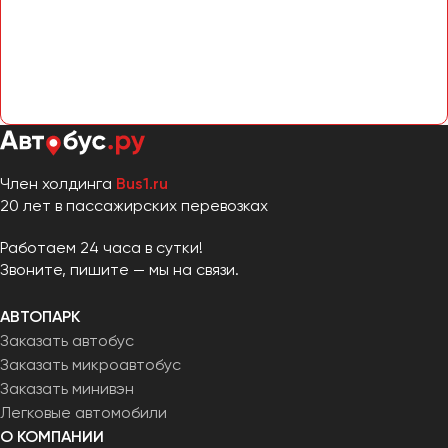
Сургут
Тверь
Тольятти
Томск
Тула
Тюмень
Член холдинга
Bus1.ru
20 лет в пассажирских перевозках
Улан-Удэ
Ульяновск
Работаем 24 часа в сутки!
Звоните, пишите — мы на связи.
Уфа
АВТОПАРК
Феодосия
Заказать автобус
Заказать микроавтобус
Хабаровск
Заказать минивэн
Легковые автомобили
Чебоксары
О КОМПАНИИ