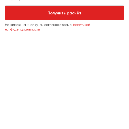
Пермь
Получить расчёт
Петрозаводск
Псков
Нажимая на кнопку, вы соглашаетесь с
политикой
конфиденциальности
Ростов-на-Дону
Рязань
Самара
Санкт-Петербург
Саранск
Саратов
Севастополь
Симферополь
Смоленск
Сочи
Ставрополь