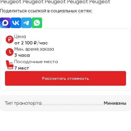
Отправить заявку
Великий Новгород
Отправить заявку
Поделиться ссылкой в социальных сетях:
Владивосток
Нажимая на кнопку, вы соглашаетесь с
политикой
Владикавказ
конфиденциальности
Нажимая на кнопку, вы соглашаетесь с
политикой
конфиденциальности
Владимир
Волгоград
Цена
от 2 100 ₽/час
Волжский
Мин. время заказа
Вологда
3 часа
Воронеж
Посадочные места
7 мест
Донецк
Рассчитать стоимость
Евпатория
Екатеринбург
Тип транспорта
Минивэны
Иваново
Ижевск
Иркутск