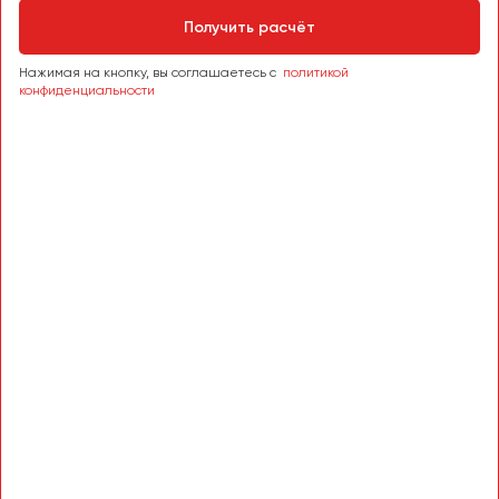
Пермь
Получить расчёт
Петрозаводск
Нажимая на кнопку, вы соглашаетесь с
политикой
Псков
конфиденциальности
Ростов-на-Дону
Рязань
Самара
Санкт-Петербург
Саранск
Саратов
Севастополь
Симферополь
Смоленск
Сочи
Ставрополь