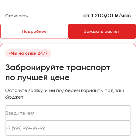
Макеевка
Махачкала
от 1 200,00 ₽/час
Стоимость:
Москва
Мурманск
Подробнее
Заказать расчет
Набережные Челны
Нижний Новгород
Мы на связи 24/7
Нижний Тагил
Забронируйте транспорт
Новокузнецк
по лучшей цене
Новороссийск
Новосибирск
Оставьте заявку, и мы подберём варианты под ваш
бюджет
Омск
Орёл
Оренбург
Пенза