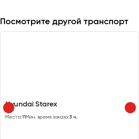
Казань
Посмотрите другой транспорт
Калининград
Калуга
Кемерово
Керчь
Киров
Краснодар
Красноярск
Курган
Курск
Hyundai Starex
Липецк
Луганск
Места:
11
Мин. время заказа:
3 ч.
Магнитогорск