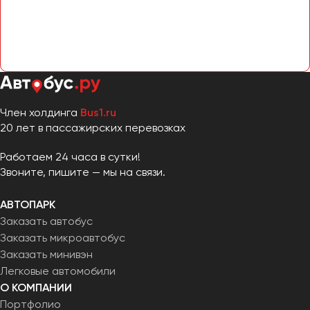
Сургут
Тверь
Тольятти
Томск
Тула
Член холдинга
Bus1.ru
Тюмень
20 лет в пассажирских перевозках
Улан-Удэ
Работаем 24 часа в сутки!
Ульяновск
Звоните, пишите — мы на связи.
Уфа
АВТОПАРК
Заказать автобус
Феодосия
Заказать микроавтобус
Заказать минивэн
Хабаровск
Легковые автомобили
О КОМПАНИИ
Чебоксары
Портфолио