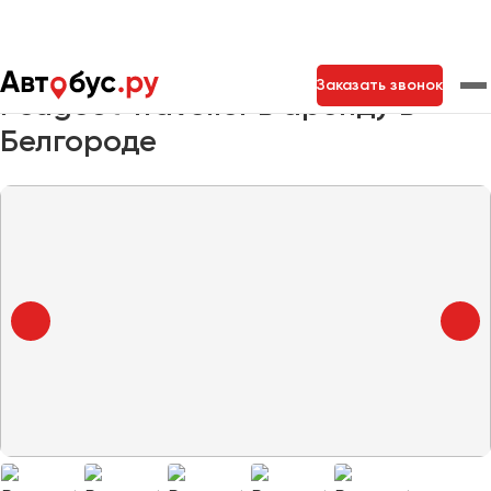
Главная
Автопарк
Заказать минивэн
Peugeot Traveller
Заказать звонок
Peugeot Traveller в аренду в
Белгороде
Москва
Санкт-Петербург
Новосибирск
Екатеринбург
Самара
Казань
Тольятти
Архангельск
Астрахань
Барнаул
Белгород
Брянск