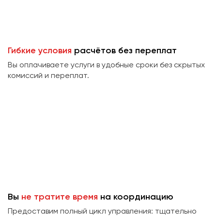
Пермь
Петрозаводск
Псков
Гибкие условия
расчётов без переплат
Ростов-на-Дону
Вы оплачиваете услуги в удобные сроки без скрытых
Рязань
комиссий и переплат.
Самара
Санкт-Петербург
Саранск
Саратов
Севастополь
Симферополь
Смоленск
Сочи
Вы
не тратите время
на координацию
Ставрополь
Предоставим полный цикл управления: тщательно