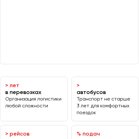
Отправить заявку
Великий Новгород
Отправить заявку
Владивосток
Нажимая на кнопку, вы соглашаетесь с
политикой
Владикавказ
конфиденциальности
Нажимая на кнопку, вы соглашаетесь с
политикой
конфиденциальности
Владимир
Волгоград
Волжский
Вологда
Воронеж
Донецк
>
лет
>
в перевозках
автобусов
Евпатория
Организация логистики
Транспорт не старше
Екатеринбург
любой сложности
3 лет для комфортных
поездок
Иваново
Ижевск
>
рейсов
% подач
Иркутск