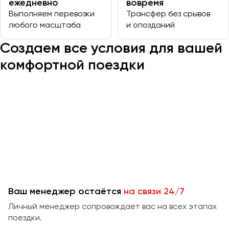
ежедневно
вовремя
Выполняем перевозки
Трансфер без срывов
любого масштаба
и опозданий
Казань
Калининград
Создаем все условия для вашей
Калуга
комфортной поездки
Кемерово
Керчь
Киров
Краснодар
Красноярск
Курган
Курск
Липецк
Ваш менеджер остаётся
на связи 24/7
Луганск
Личный менеджер сопровождает вас на всех этапах
поездки.
Магнитогорск