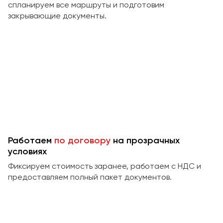
Сургут
спланируем все маршруты и подготовим
закрывающие документы.
Тверь
Тольятти
Томск
Тула
Тюмень
Улан-Удэ
Ульяновск
Уфа
Работаем
по договору
на прозрачных
условиях
Феодосия
Фиксируем стоимость заранее, работаем с НДС и
предоставляем полный пакет документов.
Хабаровск
Чебоксары