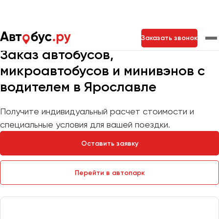
Мы на связи 24/7
Заказать звонок
Заказ автобусов,
микроавтобусов и минивэнов с
Москва
Санкт-Петербург
Новосибирск
водителем в Ярославле
Екатеринбург
Самара
Казань
Тольятти
Получите индивидуальный расчет стоимости и
специальные условия для вашей поездки.
Архангельск
Оставить заявку
Астрахань
Барнаул
Перейти в автопарк
Белгород
Брянск