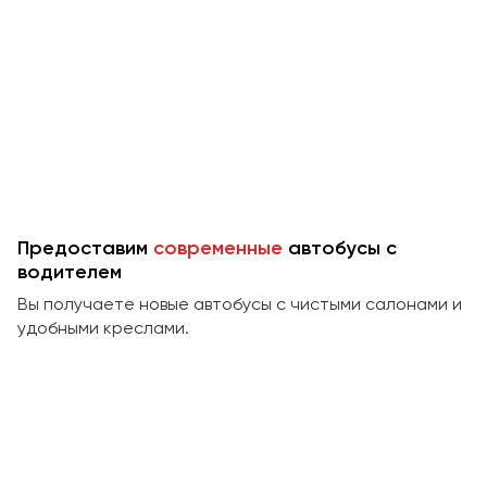
Макеевка
Махачкала
Москва
Мурманск
Набережные Челны
Нижний Новгород
Нижний Тагил
Новокузнецк
Предоставим
современные
автобусы с
водителем
Новороссийск
Новосибирск
Вы получаете новые автобусы с чистыми салонами и
удобными креслами.
Омск
Орёл
Оренбург
Пенза