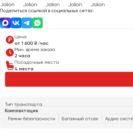
Поделиться ссылкой в социальных сетях:
Донецк
Евпатория
Цена
Екатеринбург
от 1 600 ₽/час
Мин. время заказа
2 часа
Иваново
Посадочные места
Ижевск
4 места
Иркутск
Казань
Калининград
Калуга
Тип транспорта
Комплектация
Кемерово
Ремни безопасности
Багажный отсек
Аудио сист
Керчь
Киров