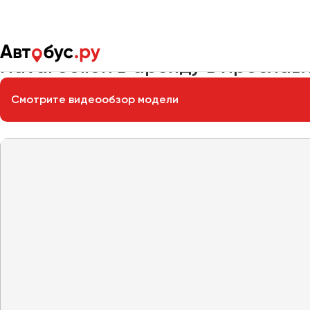
Главная
Автопарк
Легковые автомобили
Haval Jolion
Haval Jolion в аренду в Ярослав
Смотрите видеообзор модели
Москва
Санкт-Пете