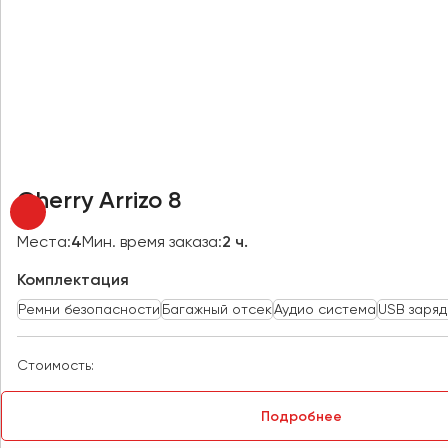
Новокузнецк
Новороссийск
Новосибирск
Омск
Орёл
Оренбург
Cherry Arrizo 8
Пенза
Места:
4
Мин. время заказа:
2 ч.
Пермь
Комплектация
Петрозаводск
Ремни безопасности
Багажный отсек
Аудио система
USB заряд
Псков
Стоимость:
Ростов-на-Дону
Рязань
Подробнее