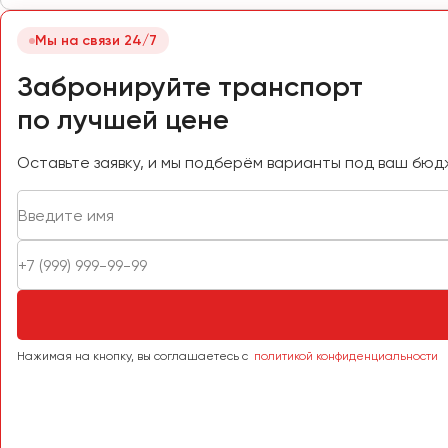
Самара
Санкт-Петербург
Мы на связи 24/7
Саранск
Забронируйте транспорт
Саратов
по лучшей цене
Севастополь
Симферополь
Оставьте заявку, и мы подберём варианты под ваш бюд
Смоленск
Сочи
Ставрополь
Сургут
Тверь
Тольятти
Томск
Нажимая на кнопку, вы соглашаетесь с
политикой конфиденциальности
Тула
Тюмень