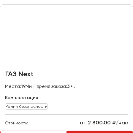
Макеевка
Махачкала
Москва
Мурманск
Набережные Челны
Нижний Новгород
Нижний Тагил
Новокузнецк
ГАЗ Next
Новороссийск
Новосибирск
Места:
19
Мин. время заказа:
3 ч.
Комплектация
Омск
Орёл
Ремни безопасности
Оренбург
от 2 800,00 ₽/час
Стоимость:
Пенза