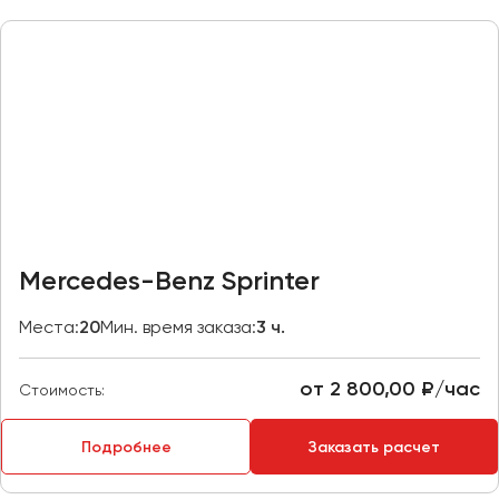
Казань
Калининград
Калуга
Кемерово
Керчь
Киров
Краснодар
Красноярск
Mercedes-Benz Sprinter
Курган
Места:
20
Мин. время заказа:
3 ч.
Курск
от 2 800,00 ₽/час
Липецк
Стоимость:
Луганск
Подробнее
Заказать расчет
Магнитогорск