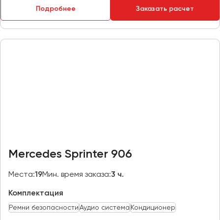
Подробнее
Заказать расчет
Пермь
Петрозаводск
Псков
Ростов-на-Дону
Рязань
Самара
Санкт-Петербург
Саранск
Саратов
Mercedes Sprinter 906
Севастополь
Симферополь
Места:
19
Мин. время заказа:
3 ч.
Смоленск
Комплектация
Сочи
Ремни безопасности
Аудио система
Кондиционер
Ставрополь