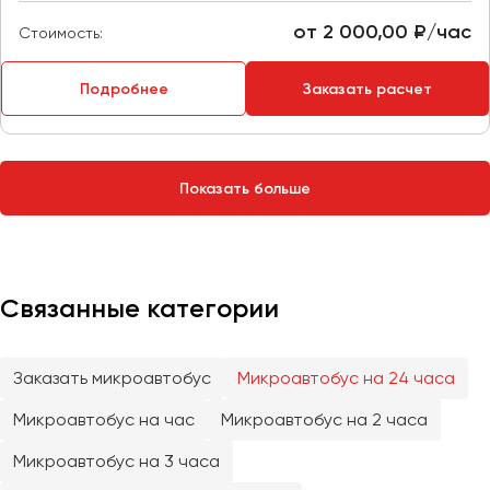
Сургут
от 2 000,00 ₽/час
Стоимость:
Тверь
Подробнее
Заказать расчет
Тольятти
Томск
Тула
Тюмень
Показать больше
Улан-Удэ
Ульяновск
Уфа
Связанные категории
Феодосия
Заказать микроавтобус
Микроавтобус на 24 часа
Хабаровск
Микроавтобус на час
Микроавтобус на 2 часа
Микроавтобус на 3 часа
Чебоксары