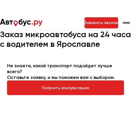
Главная
Автопарк
Заказать микроавтобус
Заказать звонок
Микроавтобус на 24 часа
Заказ микроавтобуса на 24 часа
с водителем в Ярославле
Москва
Санкт-Петербург
Новосибирск
Екатеринбург
Самара
Казань
Тольятти
Не знаете, какой транспорт подойдет лучше
всего?
Оставьте заявку, и мы поможем вам с выбором.
Архангельск
Астрахань
Получить консультацию
Барнаул
Белгород
Брянск