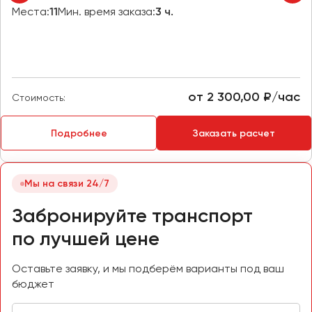
Макеевка
Места:
11
Мин. время заказа:
3 ч.
Махачкала
Москва
Мурманск
от 2 300,00 ₽/час
Стоимость:
Набережные Челны
Нижний Новгород
Подробнее
Заказать расчет
Нижний Тагил
Новокузнецк
Новороссийск
Мы на связи 24/7
Новосибирск
Забронируйте транспорт
Омск
по лучшей цене
Орёл
Оставьте заявку, и мы подберём варианты под ваш
Оренбург
бюджет
Пенза