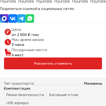
Отправить заявку
Великий Новгород
Отправить заявку
Поделиться ссылкой в социальных сетях:
Владивосток
Нажимая на кнопку, вы соглашаетесь с
политикой
Владикавказ
конфиденциальности
Нажимая на кнопку, вы соглашаетесь с
политикой
конфиденциальности
Владимир
Волгоград
Цена
от 2 500 ₽/час
Волжский
Мин. время заказа
Вологда
3 часа
Воронеж
Посадочные места
6 мест
Донецк
Рассчитать стоимость
Евпатория
Екатеринбург
Тип транспорта
Минивэны
Комплектация
Иваново
Ремни безопасности
Багажный отсек
Ижевск
USB зарядка
Иркутск