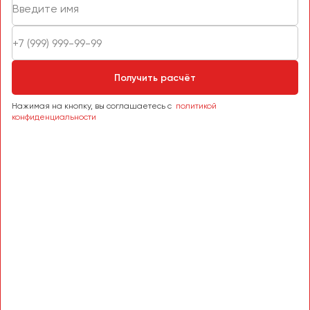
Пермь
Петрозаводск
Псков
Получить расчёт
Ростов-на-Дону
Рязань
Нажимая на кнопку, вы соглашаетесь с
политикой
конфиденциальности
Самара
Санкт-Петербург
Саранск
Саратов
Севастополь
Симферополь
Смоленск
Сочи
Ставрополь