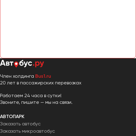
Сургут
Тверь
Тольятти
Томск
Тула
Тюмень
Улан-Удэ
Ульяновск
Член холдинга
Bus1.ru
20 лет в пассажирских перевозках
Уфа
Работаем 24 часа в сутки!
Феодосия
Звоните, пишите — мы на связи.
Хабаровск
АВТОПАРК
Заказать автобус
Заказать микроавтобус
Чебоксары