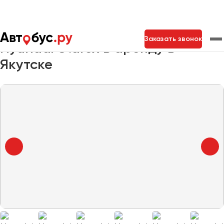
Главная
Автопарк
Заказать минивэн
Hyundai Starex
Заказать звонок
Hyundai Starex в аренду в
Якутске
Москва
Санкт-Петербург
Новосибирск
Екатеринбург
Самара
Казань
Тольятти
Архангельск
Астрахань
Барнаул
Белгород
Брянск