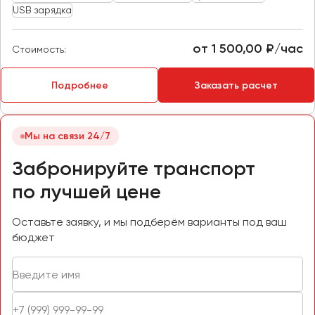
USB зарядка
Пермь
Петрозаводск
от 1 500,00 ₽/час
Стоимость:
Псков
Подробнее
Заказать расчет
Ростов-на-Дону
Рязань
Мы на связи 24/7
Самара
Забронируйте транспорт
Санкт-Петербург
Саранск
по лучшей цене
Саратов
Оставьте заявку, и мы подберём варианты под ваш
Севастополь
бюджет
Симферополь
Смоленск
Сочи
Ставрополь