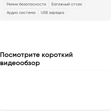
Ремни безопасности
Багажный отсек
Аудио система
USB зарядка
Казань
Калининград
Калуга
Кемерово
Керчь
Киров
Посмотрите короткий
Краснодар
Красноярск
видеообзор
Курган
Курск
Липецк
Луганск
Магнитогорск