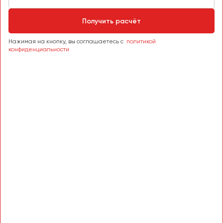
Сургут
Получить расчёт
Тверь
Тольятти
Нажимая на кнопку, вы соглашаетесь с
политикой
конфиденциальности
Томск
Тула
Тюмень
Улан-Удэ
Ульяновск
Уфа
Феодосия
Хабаровск
Чебоксары