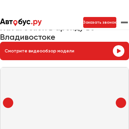
Главная
Автопарк
Легковые автомобили
Haval Jolion
Заказать звонок
Haval Jolion в аренду во
Владивостоке
Москва
Санкт-Петербург
Новосибирск
Смотрите видеообзор модели
Екатеринбург
Самара
Казань
Тольятти
Архангельск
Астрахань
Барнаул
Белгород
Брянск