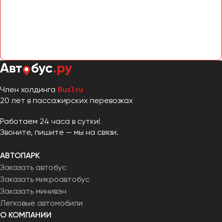
Челябинск
Череповец
Чита
Якутск
Ялта
Ярославль
Член холдинга
Bus1.ru
20 лет в пассажирских перевозках
Работаем 24 часа в сутки!
Звоните, пишите — мы на связи.
АВТОПАРК
Заказать автобус
Заказать микроавтобус
Заказать минивэн
Легковые автомобили
О КОМПАНИИ