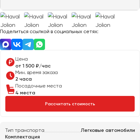
Отправить заявку
Великий Новгород
Отправить заявку
Владивосток
Нажимая на кнопку, вы соглашаетесь с
политикой
Владикавказ
конфиденциальности
Нажимая на кнопку, вы соглашаетесь с
политикой
конфиденциальности
Владимир
Поделиться ссылкой в социальных сетях:
Волгоград
Волжский
Вологда
Цена
Воронеж
от 1 500 ₽/час
Мин. время заказа
2 часа
Донецк
Посадочные места
4 места
Евпатория
Рассчитать стоимость
Екатеринбург
Иваново
Тип транспорта
Легковые автомобили
Ижевск
Комплектация
Иркутск