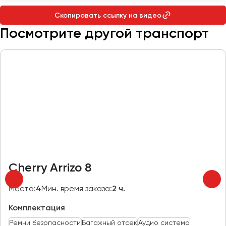
Макеевка
Скопировать ссылку на видео
Махачкала
Посмотрите другой транспорт
Москва
Мурманск
Набережные Челны
Нижний Новгород
Нижний Тагил
Новокузнецк
Новороссийск
Новосибирск
Cherry Arrizo 8
Омск
Орёл
Места:
4
Мин. время заказа:
2 ч.
Оренбург
Комплектация
Пенза
Ремни безопасности
Багажный отсек
Аудио система