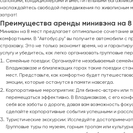
салонами, кондиционерами и вместительными багажникам
Тверь
наслаждайтесь свободой передвижения по живописным ме
Тольятти
затрат!
Преимущества аренды минивэна на 8
Томск
Тула
Минивэн на 8 мест предлагает оптимальное сочетание вм
Тюмень
комфортными. В "Автобус.ру" вы получите автомобили с 
страховку. Это не только экономит время, но и гаранти
услугу и убедитесь, как легко организовать групповые п
Улан-Удэ
Семейные поездки: Организуйте незабываемый семейны
Ульяновск
Владикавказе и близлежащих горах такие поездки стан
Уфа
мест. Представьте, как комфортно будет путешествов
эмоции, которые останутся в памяти навсегда.
Феодосия
Корпоративные мероприятия: Для бизнес-встреч или т
перемещаться эффективно. В Владикавказе, с его конф
Хабаровск
себя все заботы о дороге, давая вам возможность фок
сделайте корпоративные события успешными и рассл
Чебоксары
Туристические экскурсии: Исследуйте достопримечате
Челябинск
Групповые туры по музеям, горным тропам или культур