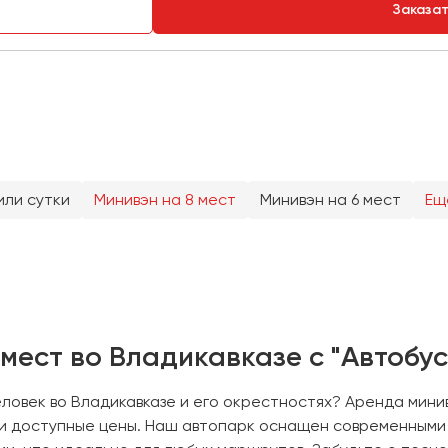
Заказа
или сутки
Минивэн на 8 мест
Минивэн на 6 мест
Ещ
мест во Владикавказе с "Автобус
овек во Владикавказе и его окрестностях? Аренда минивэ
и доступные цены. Наш автопарк оснащен современными