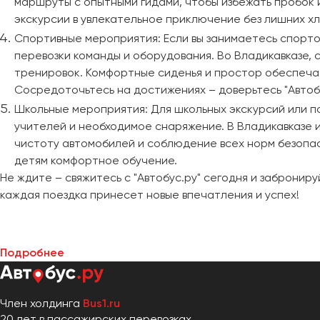
маршруты с опытными гидами, чтобы избежать пробок и
Череповец
экскурсии в увлекательное приключение без лишних хл
Чита
Спортивные мероприятия: Если вы занимаетесь спорто
перевозки команды и оборудования. Во Владикавказе, 
Якутск
тренировок. Комфортные сиденья и простор обеспеча
Ялта
Сосредоточьтесь на достижениях – доверьтесь "Автоб
Ярославль
Школьные мероприятия: Для школьных экскурсий или п
учителей и необходимое снаряжение. В Владикавказе 
чистоту автомобилей и соблюдение всех норм безопас
детям комфортное обучение.
Не ждите – свяжитесь с "Автобус.ру" сегодня и забронир
каждая поездка принесет новые впечатления и успех!
Подробнее
Член холдинга
Bus1.ru
20 лет в пассажирских перевозках