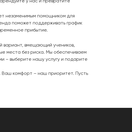
 арендуйте у нас и превратите
нет незаменимым помощником для
аренда поможет поддерживать график
временное прибытие.
ый вариант, вмещающий учеников,
ые места без риска. Мы обеспечиваем
и – выберите нашу услугу и подарите
е. Ваш комфорт – наш приоритет. Пусть