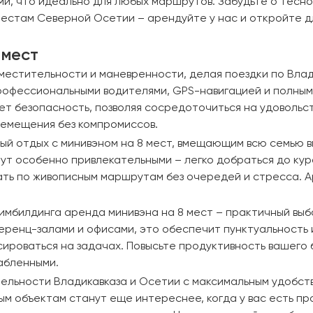
и, что идеально для любых маршрутов. Забудьте о тесн
стам Северной Осетии – арендуйте у нас и откройте дл
 мест
естительности и маневренности, делая поездки по Влади
профессиональными водителями, GPS-навигацией и полным 
рует безопасность, позволяя сосредоточиться на удоволь
еремещения без компромиссов.
й отдых с минивэном на 8 мест, вмещающим всю семью вм
ут особенно привлекательными – легко добраться до кур
ать по живописным маршрутам без очередей и стресса. А
имбилдинга аренда минивэна на 8 мест – практичный выб
еренц-залами и офисами, это обеспечит пунктуальность 
усироваться на задачах. Повысьте продуктивность вашего
абленными.
льности Владикавказа и Осетии с максимальным удобств
ным объектам станут еще интереснее, когда у вас есть 