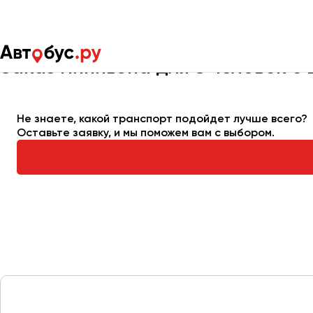
Главная
Автопарк
Заказать минивэн
Минивэн на 8 мест
Заказ минивэна для 8 человек с
Москва
Санкт-Пете
Не знаете, какой транспорт подойдет лучше всего?
Оставьте заявку, и мы поможем вам с выбором.
Архангельск
Астрахань
Барнаул
Белгород
Брянск
Великий Новгород