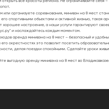
 открыть все красоты региона. Не ограничивайте себя –
опот.
м или организуете соревнования, минивэн на 8 мест ста
с его спортивными объектами и активной жизнью, такая 
т хорошее настроение, а наши услуги гарантируют свое
ус.ру" и наслаждайтесь каждым моментом.
оходов аренда минивэна на 8 мест – безопасный и удобн
и его окрестностях это позволит посетить образовательн
ности, делая поездки спокойными. Сделайте уроки живым
уйте выгодную аренду минивэна на 8 мест во Владикавказ