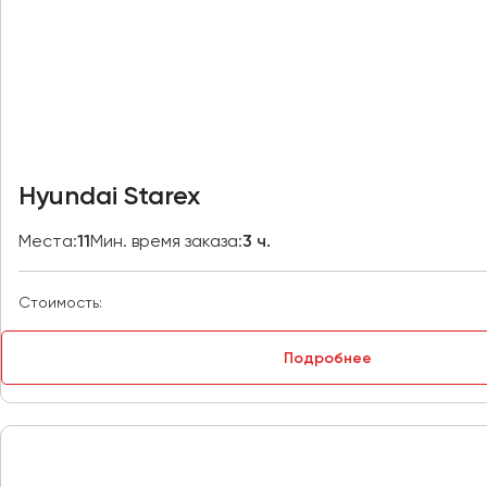
Владивосток
Владикавказ
Владимир
Волгоград
Волжский
Вологда
Воронеж
Hyundai Starex
Донецк
Места:
11
Мин. время заказа:
3 ч.
Евпатория
Стоимость:
Екатеринбург
Подробнее
Иваново
Ижевск
Иркутск