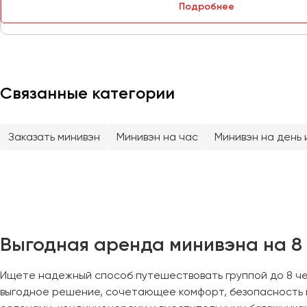
Петрозаводск
Подробнее
Псков
Ростов-на-Дону
Рязань
Связанные категории
Самара
Санкт-Петербург
Заказать минивэн
Минивэн на час
Минивэн на день 
Саранск
Саратов
Севастополь
Симферополь
Смоленск
Выгодная аренда минивэна на 8 
Сочи
Ставрополь
Ищете надежный способ путешествовать группой до 8 чел
Сургут
выгодное решение, сочетающее комфорт, безопасность 