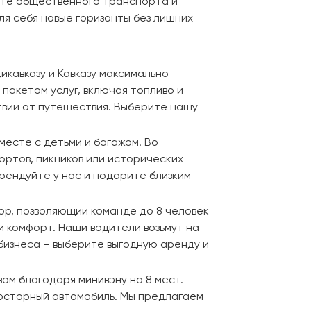
оте общественного транспорта и
я себя новые горизонты без лишних
кавказу и Кавказу максимально
пакетом услуг, включая топливо и
ствии от путешествия. Выберите нашу
есте с детьми и багажом. Во
ортов, пикников или исторических
рендуйте у нас и подарите близким
ор, позволяющий команде до 8 человек
и комфорт. Наши водители возьмут на
 бизнеса – выберите выгодную аренду и
ом благодаря минивэну на 8 мест.
просторный автомобиль. Мы предлагаем