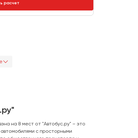
ть расчет
е
.ру"
на на 8 мест от "Автобус.ру" – это
 автомобилями с просторными