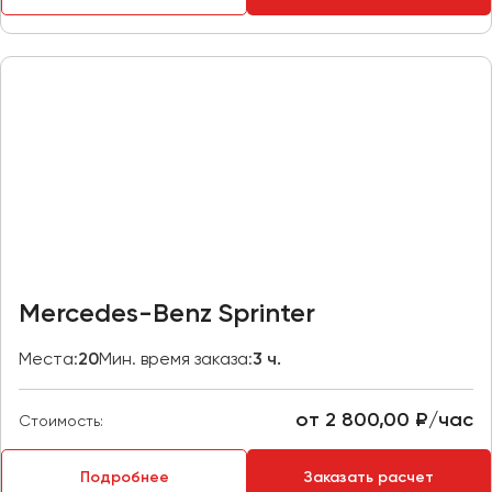
Казань
Калининград
Калуга
Кемерово
Керчь
Киров
Краснодар
Красноярск
Курган
Mercedes-Benz Sprinter
Курск
Места:
20
Мин. время заказа:
3 ч.
Липецк
Луганск
от 2 800,00 ₽/час
Стоимость:
Магнитогорск
Подробнее
Заказать расчет