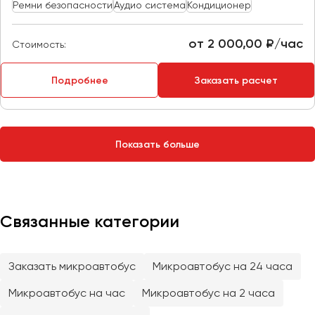
Сургут
Ремни безопасности
Аудио система
Кондиционер
Тверь
от 2 000,00 ₽/час
Стоимость:
Тольятти
Томск
Подробнее
Заказать расчет
Тула
Тюмень
Показать больше
Улан-Удэ
Ульяновск
Уфа
Связанные категории
Феодосия
Заказать микроавтобус
Микроавтобус на 24 часа
Хабаровск
Микроавтобус на час
Микроавтобус на 2 часа
Чебоксары