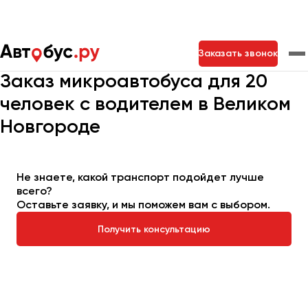
Главная
Автопарк
Заказать микроавтобус
Заказать звонок
Микроавтобус на 20 мест
Заказ микроавтобуса для 20
человек с водителем в Великом
Москва
Санкт-Петербург
Новосибирск
Новгороде
Екатеринбург
Самара
Казань
Тольятти
Не знаете, какой транспорт подойдет лучше
Архангельск
всего?
Оставьте заявку, и мы поможем вам с выбором.
Астрахань
Получить консультацию
Барнаул
Белгород
Брянск